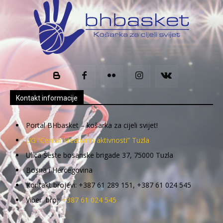
Kontakt informacije
Portal BHbasket – košarka za cijeli svijet!
UG “Centar kreativnih aktivnosti” Tuzla
Ulica Šeste bosanske brigade 37, 75000 Tuzla
Bosna i Hercegovina
Kontakt brojevi: +387 61 289 151, +387 61 024 545
Viber broj:
+387 61 024 545