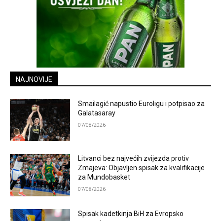
NAJNOVIJE
Smailagić napustio Euroligu i potpisao za
Galatasaray
07/08/2026
Litvanci bez najvećih zvijezda protiv
Zmajeva: Objavljen spisak za kvalifikacije
za Mundobasket
07/08/2026
Spisak kadetkinja BiH za Evropsko