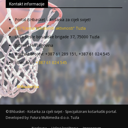
Kontakt informacije
Portal BHbasket – košarka za cijeli svijet!
UG “Centar kreativnih aktivnosti” Tuzla
Ulica Šeste bosanske brigade 37, 75000 Tuzla
Bosna i Hercegovina
Kontakt brojevi: +387 61 289 151, +387 61 024 545
Viber broj:
+387 61 024 545
BHbasket.ba
© Bhbasket - Košarka za cijeli svijet - Specijalizirani košarkaški portal.
Developed by:
Futura Multimedia d.o.o. Tuzla