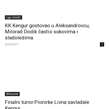
Liga mladih
KK Kengur gostovao u Aleksandrovcu,
Milorad Dodik častio sokovima i
sladoledima
20/06/2017
0
Bhbasket
Finalni turnir:Pionirke Livna savladale
Kengur