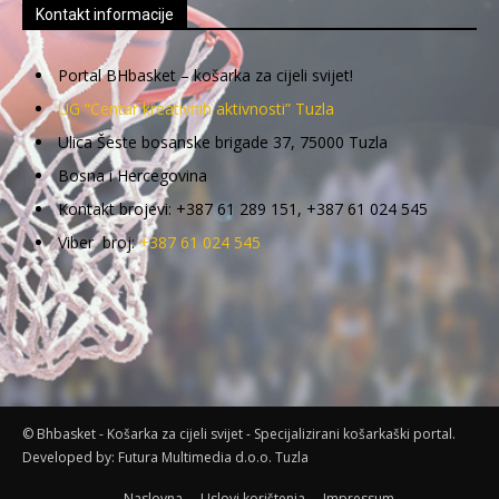
Kontakt informacije
Portal BHbasket – košarka za cijeli svijet!
UG “Centar kreativnih aktivnosti” Tuzla
Ulica Šeste bosanske brigade 37, 75000 Tuzla
Bosna i Hercegovina
Kontakt brojevi: +387 61 289 151, +387 61 024 545
Viber broj:
+387 61 024 545
© Bhbasket - Košarka za cijeli svijet - Specijalizirani košarkaški portal.
Developed by:
Futura Multimedia d.o.o. Tuzla
Naslovna
Uslovi korištenja
Impressum