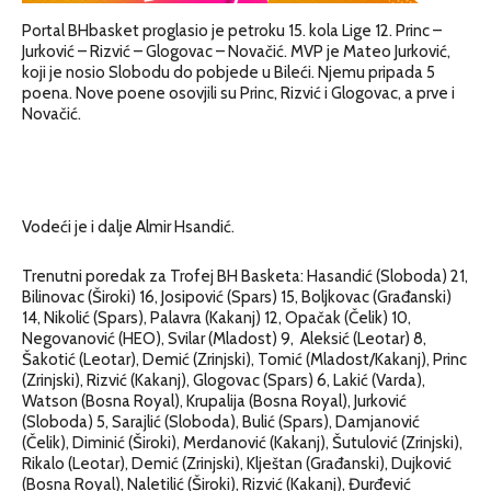
Portal BHbasket proglasio je petroku 15. kola Lige 12. Princ –
Jurković – Rizvić – Glogovac – Novačić. MVP je Mateo Jurković,
koji je nosio Slobodu do pobjede u Bileći. Njemu pripada 5
poena. Nove poene osovjili su Princ, Rizvić i Glogovac, a prve i
Novačić.
Vodeći je i dalje Almir Hsandić.
Trenutni poredak za Trofej BH Basketa: Hasandić (Sloboda) 21,
Bilinovac (Široki) 16, Josipović (Spars) 15, Boljkovac (Građanski)
14, Nikolić (Spars), Palavra (Kakanj) 12, Opačak (Čelik) 10,
Negovanović (HEO), Svilar (Mladost) 9, Aleksić (Leotar) 8,
Šakotić (Leotar), Demić (Zrinjski), Tomić (Mladost/Kakanj), Princ
(Zrinjski), Rizvić (Kakanj), Glogovac (Spars) 6, Lakić (Varda),
Watson (Bosna Royal), Krupalija (Bosna Royal), Jurković
(Sloboda) 5, Sarajlić (Sloboda), Bulić (Spars), Damjanović
(Čelik), Diminić (Široki), Merdanović (Kakanj), Šutulović (Zrinjski),
Rikalo (Leotar), Demić (Zrinjski), Klještan (Građanski), Dujković
(Bosna Royal), Naletilić (Široki), Rizvić (Kakanj), Đurđević