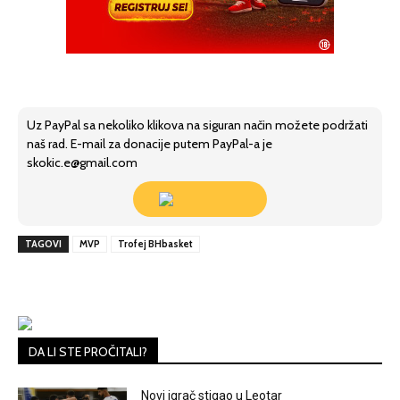
Uz PayPal sa nekoliko klikova na siguran način možete podržati
naš rad. E-mail za donacije putem PayPal-a je
skokic.e@gmail.com
TAGOVI
MVP
Trofej BHbasket
DA LI STE PROČITALI?
Novi igrač stigao u Leotar