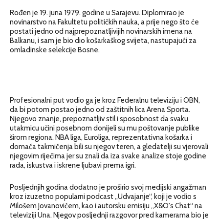
Rođen je 19. juna 1979. godine u Sarajevu. Diplomirao je
novinarstvo na Fakultetu političkih nauka, a prije nego što će
postati jedno od najprepoznatljivijih novinarskih imena na
Balkanu, i sam je bio dio košarkaškog svijeta, nastupajući za
omladinske selekcije Bosne.
Profesionalni put vodio ga je kroz Federalnu televiziju i OBN,
da bi potom postao jedno od zaštitnih lica Arena Sporta.
Njegovo znanje, prepoznatljiv stil i sposobnost da svaku
utakmicu učini posebnom donijeli su mu poštovanje publike
širom regiona. NBA liga, Euroliga, reprezentativna košarka i
domaća takmičenja bili su njegov teren, a gledatelji su vjerovali
njegovim riječima jer su znali da iza svake analize stoje godine
rada, iskustva i iskrene ljubavi prema igri.
Posljednjih godina dodatno je proširio svoj medijski angažman
kroz izuzetno popularni podcast „Udvajanje“, koji je vodio s
Milošem Jovanovićem, kao i autorsku emisiju „X&O's Chat“ na
televiziji Una. Njegov posljednji razgovor pred kamerama bio je