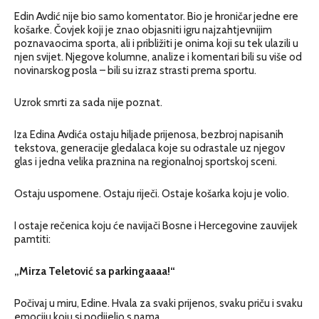
Edin Avdić nije bio samo komentator. Bio je hroničar jedne ere
košarke. Čovjek koji je znao objasniti igru najzahtjevnijim
poznavaocima sporta, ali i približiti je onima koji su tek ulazili u
njen svijet. Njegove kolumne, analize i komentari bili su više od
novinarskog posla – bili su izraz strasti prema sportu.
Uzrok smrti za sada nije poznat.
Iza Edina Avdića ostaju hiljade prijenosa, bezbroj napisanih
tekstova, generacije gledalaca koje su odrastale uz njegov
glas i jedna velika praznina na regionalnoj sportskoj sceni.
Ostaju uspomene. Ostaju riječi. Ostaje košarka koju je volio.
I ostaje rečenica koju će navijači Bosne i Hercegovine zauvijek
pamtiti:
„Mirza Teletović sa parkingaaaa!“
Počivaj u miru, Edine. Hvala za svaki prijenos, svaku priču i svaku
emociju koju si podijelio s nama.