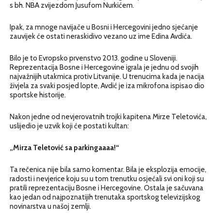
s bh. NBA zvijezdom Jusufom Nurkićem.
Ipak, za mnoge navijače u Bosni i Hercegovini jedno sjećanje
zauvijek će ostati neraskidivo vezano uz ime Edina Avdića.
Bilo je to Evropsko prvenstvo 2013. godine u Sloveniji.
Reprezentacija Bosne i Hercegovine igrala je jednu od svojih
najvažnijih utakmica protiv Litvanije. U trenucima kada je nacija
živjela za svaki posjed lopte, Avdić je iza mikrofona ispisao dio
sportske historije.
Nakon jedne od nevjerovatnih trojki kapitena Mirze Teletovića,
uslijedio je uzvik koji će postati kultan:
„Mirza Teletović sa parkingaaaa!“
Ta rečenica nije bila samo komentar. Bila je eksplozija emocije,
radosti i nevjerice koju su u tom trenutku osjećali svi oni koji su
pratili reprezentaciju Bosne i Hercegovine. Ostala je sačuvana
kao jedan od najpoznatijih trenutaka sportskog televizijskog
novinarstva u našoj zemlji.