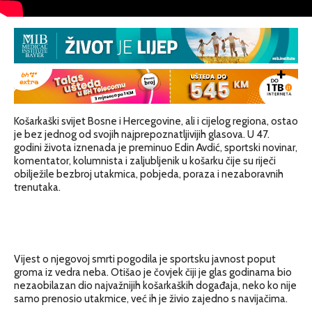
Košarkaški svijet Bosne i Hercegovine, ali i cijelog regiona, ostao
je bez jednog od svojih najprepoznatljivijih glasova. U 47.
godini života iznenada je preminuo Edin Avdić, sportski novinar,
komentator, kolumnista i zaljubljenik u košarku čije su riječi
obilježile bezbroj utakmica, pobjeda, poraza i nezaboravnih
trenutaka.
Vijest o njegovoj smrti pogodila je sportsku javnost poput
groma iz vedra neba. Otišao je čovjek čiji je glas godinama bio
nezaobilazan dio najvažnijih košarkaških događaja, neko ko nije
samo prenosio utakmice, već ih je živio zajedno s navijačima.