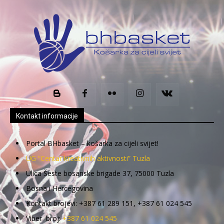
Kontakt informacije
Portal BHbasket – košarka za cijeli svijet!
UG “Centar kreativnih aktivnosti” Tuzla
Ulica Šeste bosanske brigade 37, 75000 Tuzla
Bosna i Hercegovina
Kontakt brojevi: +387 61 289 151, +387 61 024 545
Viber broj:
+387 61 024 545