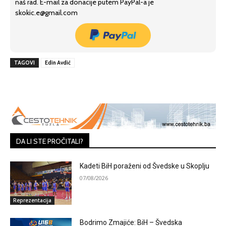
naš rad. E-mail za donacije putem PayPal-a je
skokic.e@gmail.com
TAGOVI
Edin Avdić
DA LI STE PROČITALI?
Kadeti BiH poraženi od Švedske u Skoplju
07/08/2026
Reprezentacija
Bodrimo Zmajiće: BiH – Švedska