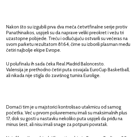
Nakon što su izgubili prva dva meča četvrtfinalne serije protiv
Panathinaikos, uspjeli su da naprave veliki preokret i vežu tri
uzastopne pobjede. Treću i odlučujuću ostvarili su večeras na
svom parketu rezultatom 81:64, čime su izborili plasman među
četiri najbolje ekipe Evrope.
U polufinalu ih sada čeka Real Madrid Baloncesto.
Valensija je prethodno četiri puta osvajala EuroCup Basketball,
ali nikada nije stigla do završnog turnira Eurolige.
Domaći tim je u majstorici kontrolisao utakmicu od samog
početka. Već u prvom poluvremenu imali su maksimalnih plus
17, dok su gosti u nastavku nekoliko puta uspjeli da priđu na
minus šest, ali nisu imali snage za potpuni povratak.