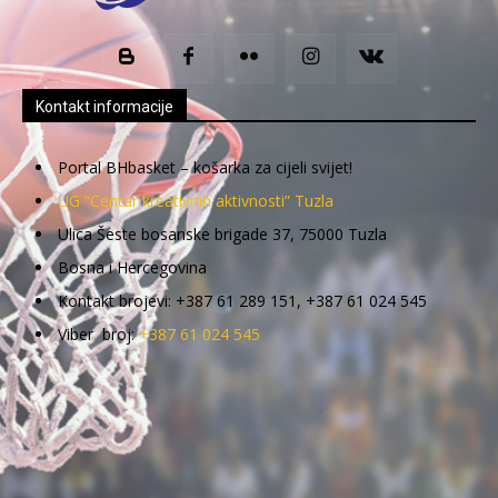
Kontakt informacije
Portal BHbasket – košarka za cijeli svijet!
UG “Centar kreativnih aktivnosti” Tuzla
Ulica Šeste bosanske brigade 37, 75000 Tuzla
Bosna i Hercegovina
Kontakt brojevi: +387 61 289 151, +387 61 024 545
Viber broj:
+387 61 024 545