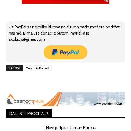
Uz PayPal sa nekoliko klikova na siguran način možete podržati
naš rad. E-mail za donacije putem PayPal-a je
skokic.e@gmail.com
TAGOVI
Valencia Basket
DA LI STE PROČITALI?
Novi potpis u Igman Burchu