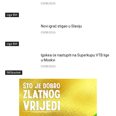
05/08/2026
Liga BiH
Novi igrač stigao u Slaviju
05/08/2026
Liga BiH
Igokea će nastupiti na Superkupu VTB lige
u Moskvi
05/08/2026
INObasket