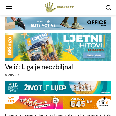
Velić: Liga je neozbiljna!
06/11/2014
I sama promjena broja klubova nakon dva odigrana kola