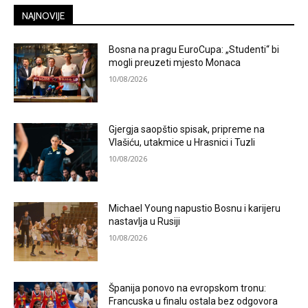
NAJNOVIJE
Bosna na pragu EuroCupa: „Studenti“ bi
mogli preuzeti mjesto Monaca
10/08/2026
Gjergja saopštio spisak, pripreme na
Vlašiću, utakmice u Hrasnici i Tuzli
10/08/2026
Michael Young napustio Bosnu i karijeru
nastavlja u Rusiji
10/08/2026
Španija ponovo na evropskom tronu:
Francuska u finalu ostala bez odgovora