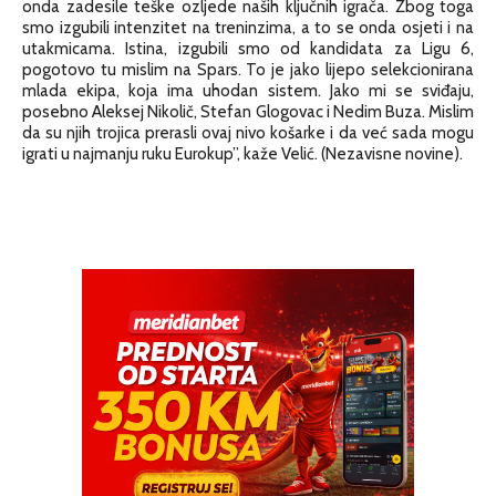
onda zadesile teške ozljede naših ključnih igrača. Zbog toga
smo izgubili intenzitet na treninzima, a to se onda osjeti i na
utakmicama. Istina, izgubili smo od kandidata za Ligu 6,
pogotovo tu mislim na Spars. To je jako lijepo selekcionirana
mlada ekipa, koja ima uhodan sistem. Jako mi se sviđaju,
posebno Aleksej Nikolič, Stefan Glogovac i Nedim Buza. Mislim
da su njih trojica prerasli ovaj nivo košarke i da već sada mogu
igrati u najmanju ruku Eurokup”, kaže Velić. (Nezavisne novine).