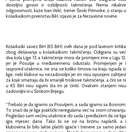
dovoljno govori o ozbiljnosti takmičenja. Nema nikakve
odgovornosti, kaže Ivan Velić, trener Široki Primorke, o stanju u
košarkaškom prvenstvu BiH, izjavio je za Nezavisne novine.
Košarkaški savez BiH (KS BiH) ovih dana je pod lavinom kritika
zbog dešavanja u košarkaškom takmičenju. Odigrana su već
dva kola Lige 13, a takmičenje mora da promijeni ime u Ligu 12,
jer je Posušje u međuvremenu odustalo. Promijenjen je i
raspored utakmica, ne zna se koliko timova na kraju ispada iz
lige, neki klubovi su nezadovoljni jer im nisu ispunjeni zahtjevi
za koje smatraju da bi smanjili troškove takmičenja, a čini se ni
u KS BiH nisu sigurni šta im je činiti. Ovakvim stanjem nisu
zadovoljni ni u Širokom Brijegu.
“Trebalo je da igramo sa Posušjem, a sada igramo sa Bosnom.
To znači da je liga praktički neregularna već na svom otvaranju.
Pogledao sam većinu utakmice do sada i predlažem da se liga
igra mjesec dana. Tako bi se svi na brzinu naplatili, a i
klubovima bi bilo lakše platiti igrače i trenere za samo jedan