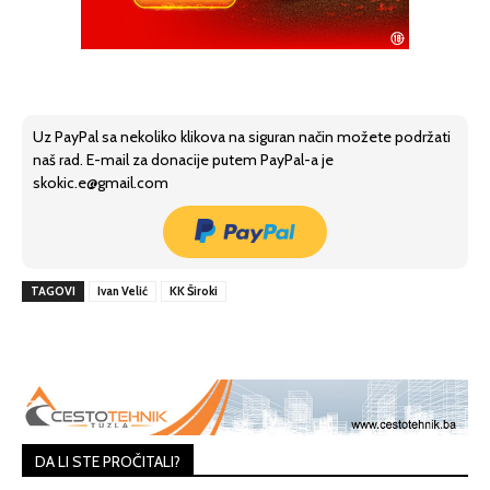
Uz PayPal sa nekoliko klikova na siguran način možete podržati
naš rad. E-mail za donacije putem PayPal-a je
skokic.e@gmail.com
TAGOVI
Ivan Velić
KK Široki
DA LI STE PROČITALI?