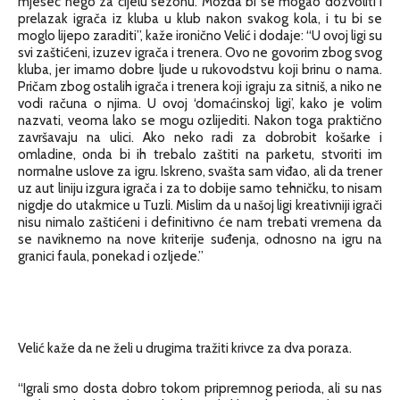
mjesec nego za cijelu sezonu. Možda bi se mogao dozvoliti i
prelazak igrača iz kluba u klub nakon svakog kola, i tu bi se
moglo lijepo zaraditi”, kaže ironično Velić i dodaje: “U ovoj ligi su
svi zaštićeni, izuzev igrača i trenera. Ovo ne govorim zbog svog
kluba, jer imamo dobre ljude u rukovodstvu koji brinu o nama.
Pričam zbog ostalih igrača i trenera koji igraju za sitniš, a niko ne
vodi računa o njima. U ovoj ‘domaćinskoj ligi’, kako je volim
nazvati, veoma lako se mogu ozlijediti. Nakon toga praktično
završavaju na ulici. Ako neko radi za dobrobit košarke i
omladine, onda bi ih trebalo zaštiti na parketu, stvoriti im
normalne uslove za igru. Iskreno, svašta sam viđao, ali da trener
uz aut liniju izgura igrača i za to dobije samo tehničku, to nisam
nigdje do utakmice u Tuzli. Mislim da u našoj ligi kreativniji igrači
nisu nimalo zaštićeni i definitivno će nam trebati vremena da
se naviknemo na nove kriterije suđenja, odnosno na igru na
granici faula, ponekad i ozljede.”
Velić kaže da ne želi u drugima tražiti krivce za dva poraza.
“Igrali smo dosta dobro tokom pripremnog perioda, ali su nas