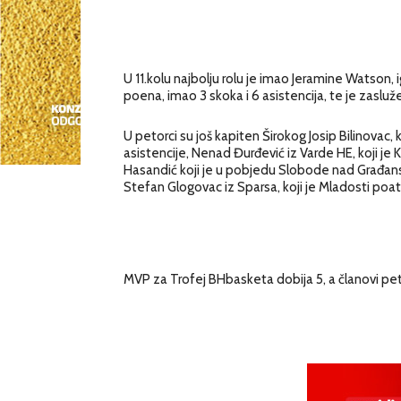
U 11.kolu najbolju rolu je imao Jeramine Watson,
poena, imao 3 skoka i 6 asistencija, te je zasl
U petorci su još kapiten Širokog Josip Bilinovac
asistencije, Nenad Đurđević iz Varde HE, koji je 
Hasandić koji je u pobjedu Slobode nad Građansk
Stefan Glogovac iz Sparsa, koji je Mladosti poat
MVP za Trofej BHbasketa dobija 5, a članovi pe