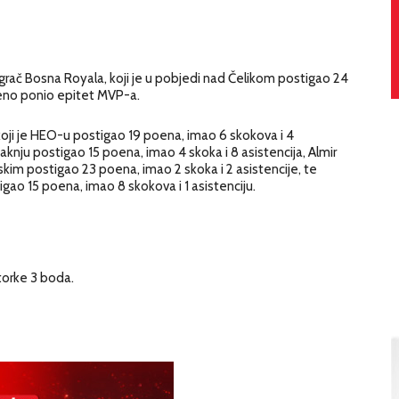
 igrač Bosna Royala, koji je u pobjedi nad Čelikom postigao 24
uženo ponio epitet MVP-a.
, koji je HEO-u postigao 19 poena, imao 6 skokova i 4
Kaknju postigao 15 poena, imao 4 skoka i 8 asistencija, Almir
im postigao 23 poena, imao 2 skoka i 2 asistencije, te
igao 15 poena, imao 8 skokova i 1 asistenciju.
torke 3 boda.