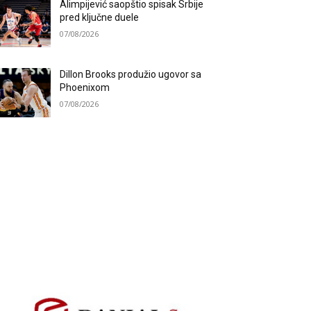
Alimpijević saopštio spisak Srbije
pred ključne duele
07/08/2026
Dillon Brooks produžio ugovor sa
Phoenixom
07/08/2026