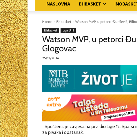
NASLOVNA
BHBASKET
INOBASKE
Home
Bhbasket
Watson MVP, u petorci Đurđević, Bili
Bhbasket
Liga BiH
Watson MVP, u petorci Đurđ
Glogovac
25/12/2014
Spuštena je zavjesa na prvi dio Lige 12. Sparsi 
za prvaka i opstanak.