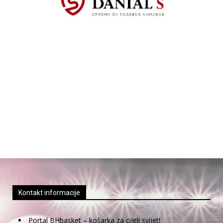
Kontakt informacije
Portal BHbasket – košarka za cijeli svijet!