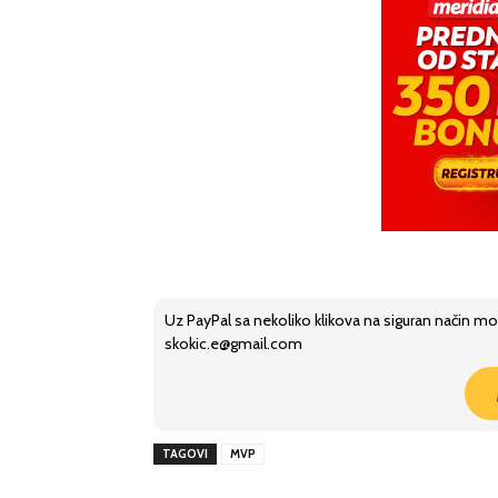
Uz PayPal sa nekoliko klikova na siguran način mo
skokic.e@gmail.com
TAGOVI
MVP