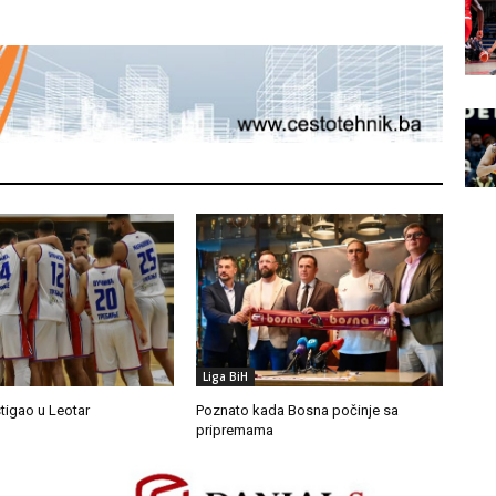
Liga BiH
stigao u Leotar
Poznato kada Bosna počinje sa
pripremama