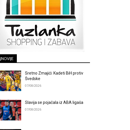
JNOVIJE
Sretno Zmajići: Kadeti BiH protiv
Švedske
07/08/2026
Slavija se pojačala iz ABA ligaša
07/08/2026