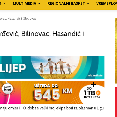
T
MULTIMEDIA
REGIONALNI BASKET
VREMEPLO
novac, Hasandić i Glogovac
ević, Bilinovac, Hasandić i
imaju omjer 11-0, dok se veliki broj ekipa bori za plasman u Ligu