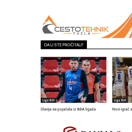
Share
DA LI STE PROČITALI?
Liga BiH
Liga BiH
Slavija se pojačala iz ABA ligaša
Novi igrač 