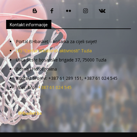
Kontakt informacije
Portal BHbasket – košarka za cijeli svijet!
UG “Centar kreativnih aktivnosti” Tuzla
Ulica Šeste bosanske brigade 37, 75000 Tuzla
Bosna i Hercegovina
Kontakt brojevi: +387 61 289 151, +387 61 024 545
Viber broj:
+387 61 024 545
BHbasket.ba