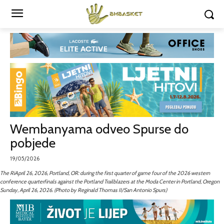
Wembanyama odveo Spurse do
pobjede
19/05/2026
The RiApril 26, 2026, Portland, OR: during the first quarter of game four of the 2026 western
conference quarterfinals against the Portland Trailblazers at the Moda Center in Portland, Oregon
Sunday, April 26, 2026. (Photo by Reginald Thomas II/San Antonio Spurs)