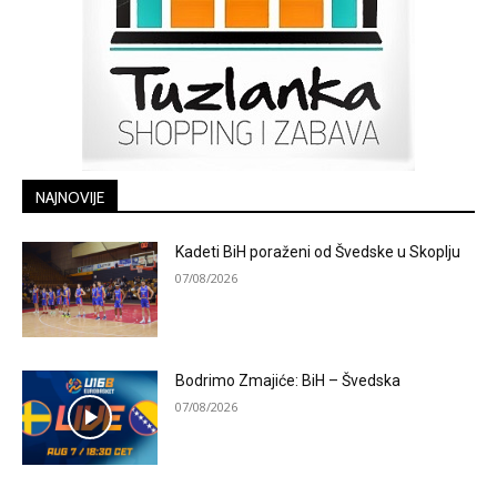
NAJNOVIJE
Kadeti BiH poraženi od Švedske u Skoplju
07/08/2026
Bodrimo Zmajiće: BiH – Švedska
07/08/2026