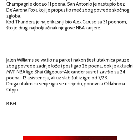
Champagnie dodao 11 poena. San Antonio je nastupio bez
De'Aarona Foxa koji je propustio meč zbog povrede skočnog
zgloba.
Kod Thundera je najefikasniji bio Alex Caruso sa 31 poenom,
što je drugi najbolji učinak njegove NBA karijere.
Jalen Williams se vratio na parket nakon šest utakmica pauze
zbog povrede zadnje lože i postigao 26 poena, dok je aktuelni
MVP NBA lige Shai Gilgeous-Alexander susret završio sa 24
poena i 12 asistencija, ali uz slab šut iz igre od 7/23.
Druga utakmica serije igra se u srijedu, ponovo u Oklahoma
Cityju.
R.BH