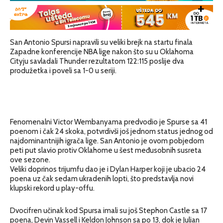
San Antonio Spursi napravili su veliki brejk na startu finala
Zapadne konferencije NBA lige nakon što su u Oklahoma
Cityju savladali Thunder rezultatom 122:115 poslije dva
produžetka i poveli sa 1-0 u seriji.
Fenomenalni Victor Wembanyama predvodio je Spurse sa 41
poenom i čak 24 skoka, potvrdivši još jednom status jednog od
najdominantnijih igrača lige. San Antonio je ovom pobjedom
peti put slavio protiv Oklahome u šest međusobnih susreta
ove sezone.
Veliki doprinos trijumfu dao je i Dylan Harper koji je ubacio 24
poena uz čak sedam ukradenih lopti, što predstavlja novi
klupski rekord u play-offu.
Dvocifren učinak kod Spursa imali su još Stephon Castle sa 17
poena, Devin Vassell i Keldon Johnson sa po 13, dok je Julian