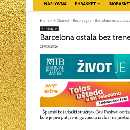
NASLOVNA
BHBASKET
INOBASKE
Home
INObasket
Euroleague
Barcelona ostala bez 
Euroleague
Barcelona ostala bez tren
28/05/2026
Španski košarkaški stručnjak Ćavi Paskval održ
koje je prvi put javno govorio o razlozima preki