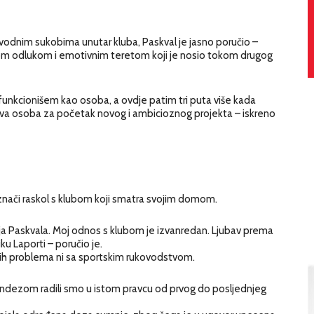
avodnim sukobima unutar kluba, Paskval je jasno poručio –
om odlukom i emotivnim teretom koji je nosio tokom drugog
 funkcionišem kao osoba, a ovdje patim tri puta više kada
rava osoba za početak novog i ambicioznog projekta – iskreno
 znači raskol s klubom koji smatra svojim domom.
ija Paskvala. Moj odnos s klubom je izvanredan. Ljubav prema
ku Laporti – poručio je.
vih problema ni sa sportskim rukovodstvom.
dezom radili smo u istom pravcu od prvog do posljednjeg