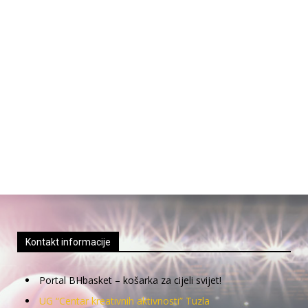
Kontakt informacije
Portal BHbasket – košarka za cijeli svijet!
UG “Centar kreativnih aktivnosti” Tuzla