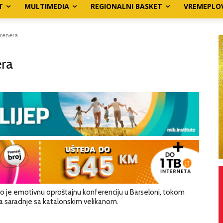
T
MULTIMEDIA
REGIONALNI BASKET
VREMEPLO
trenera
era
ao je emotivnu oproštajnu konferenciju u Barseloni, tokom
da saradnje sa katalonskim velikanom.