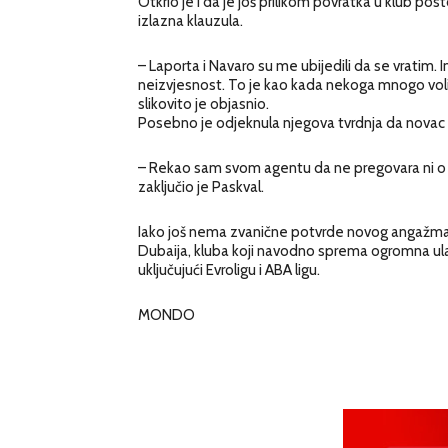
Otkrio je i da je još prilikom povratka u klub 
izlazna klauzula.
– Laporta i Navaro su me ubijedili da se vratim
neizvjesnost. To je kao kada nekoga mnogo voli
slikovito je objasnio.
Posebno je odjeknula njegova tvrdnja da novac n
– Rekao sam svom agentu da ne pregovara ni o 
zaključio je Paskval.
Iako još nema zvanične potvrde novog angažman
Dubaija, kluba koji navodno sprema ogromna ula
uključujući Evroligu i ABA ligu.
MONDO