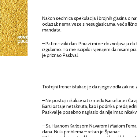
Nakon sedmica spekulacija i brojnih glasina o n
odlazak nema veze s nesuglasicama, već s ličn
mandata.
– Patim svaki dan. Porazi mi ne dozvoljavaju da
izgubimo. To me iscrpilo i vjerujem da nisam p
je priznao Paskval.
Trofejni trener istakao je da njegov odlazak ne
– Ne postoji nikakav rat između Barselone i Ćav
Barsi ostaje netaknuta, kao i podrška predsjedni
Paskval je posebno naglasio da nije imao nikak
– Sa Huanom Karlosom Navarom i Mariom Fernan
dana. Nula problema – rekao je Španac.