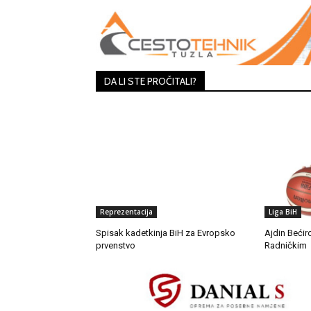
DA LI STE PROČITALI?
Reprezentacija
Liga BiH
Spisak kadetkinja BiH za Evropsko
Ajdin Bećir
prvenstvo
Radničkim