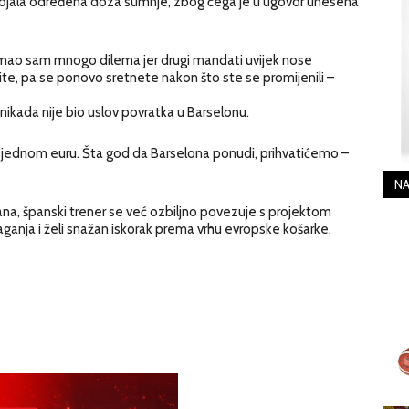
postojala određena doza sumnje, zbog čega je u ugovor unesena
. Imao sam mnogo dilema jer drugi mandati uvijek nose
te, pa se ponovo sretnete nakon što ste se promijenili –
ikada nije bio uslov povratka u Barselonu.
jednom euru. Šta god da Barselona ponudi, prihvatićemo –
NA
a, španski trener se već ozbiljno povezuje s projektom
ganja i želi snažan iskorak prema vrhu evropske košarke,