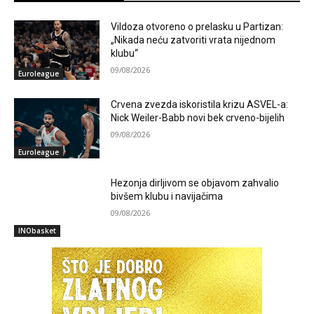
Vildoza otvoreno o prelasku u Partizan:
„Nikada neću zatvoriti vrata nijednom
klubu“
09/08/2026
Euroleague
Crvena zvezda iskoristila krizu ASVEL-a:
Nick Weiler-Babb novi bek crveno-bijelih
09/08/2026
Euroleague
Hezonja dirljivom se objavom zahvalio
bivšem klubu i navijačima
09/08/2026
INObasket