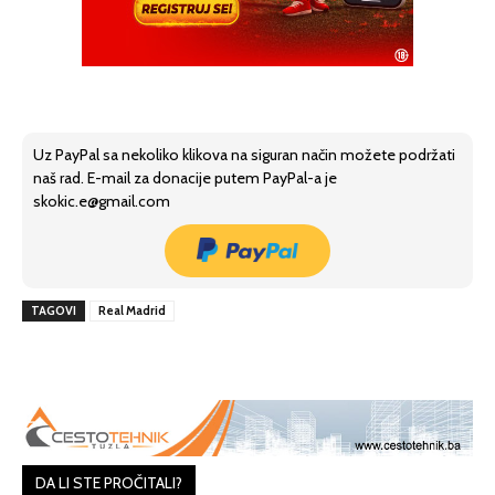
Uz PayPal sa nekoliko klikova na siguran način možete podržati
naš rad. E-mail za donacije putem PayPal-a je
skokic.e@gmail.com
TAGOVI
Real Madrid
DA LI STE PROČITALI?