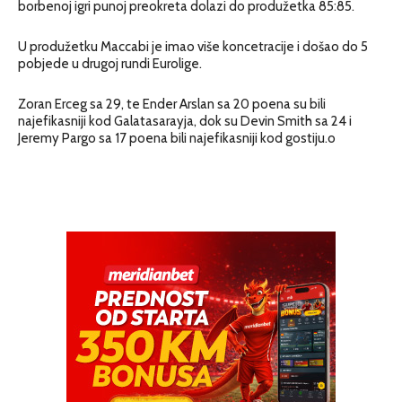
borbenoj igri punoj preokreta dolazi do produžetka 85:85.
U produžetku Maccabi je imao više koncetracije i došao do 5
pobjede u drugoj rundi Eurolige.
Zoran Erceg sa 29, te Ender Arslan sa 20 poena su bili
najefikasniji kod Galatasarayja, dok su Devin Smith sa 24 i
Jeremy Pargo sa 17 poena bili najefikasniji kod gostiju.o