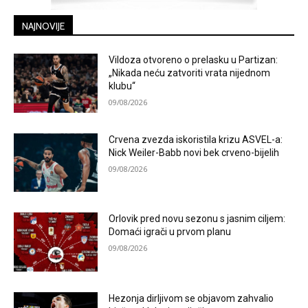
NAJNOVIJE
Vildoza otvoreno o prelasku u Partizan:
„Nikada neću zatvoriti vrata nijednom
klubu“
09/08/2026
Crvena zvezda iskoristila krizu ASVEL-a:
Nick Weiler-Babb novi bek crveno-bijelih
09/08/2026
Orlovik pred novu sezonu s jasnim ciljem:
Domaći igrači u prvom planu
09/08/2026
Hezonja dirljivom se objavom zahvalio