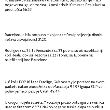
I u nastavku Real nastavlja u istom ritmu, Barcelona nije imala
odgovor na igru domaćina. U posljednjih 10.minuta Real ulazi sa
prednošću 66:53.
Barcelona je bila potpuno razbijena te Real posljednju dionicu
rješava u svoju korist 31:20.
Rodriguez sa 23, te Fernandez sa 22 poena su bili najefikasniji
kod Reala, dok su Hezonja sa 22 i Tomić sa 12 poena bili
najefikasniji kod Barcelone.
U 6.kolu TOP 16 faze Eurolige, Galatasaray je poražen na svom
parketu nakon produžetka od Maccabija 94:97 (grupa E). Prvo
poluvrijeme pripalo je Galati 49:44.
U drugom dijelu susreta Maccabi je pružio bolju igru u završnicu
ušao rezlutatom 83:73. Nakon čega se turska ekipa se budi i u