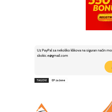
Uz PayPal sa nekoliko klikova na siguran način mo
skokic.e@gmail.com
TAGOVI
EP za žene
Share