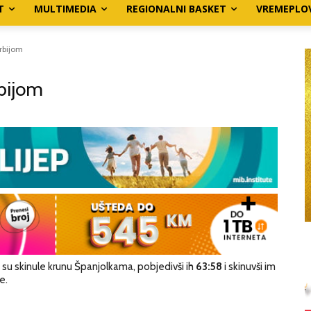
T
MULTIMEDIA
REGIONALNI BASKET
VREMEPLO
Srbijom
rbijom
su skinule krunu Španjolkama, pobjedivši ih
63:58
i skinuvši im
e.