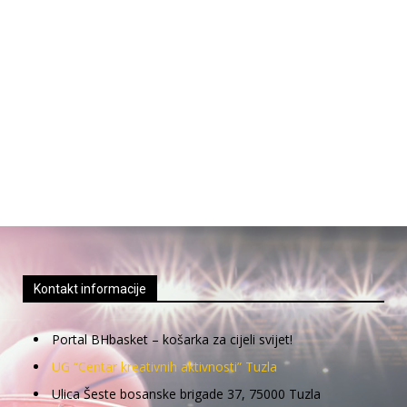
Kontakt informacije
Portal BHbasket – košarka za cijeli svijet!
UG “Centar kreativnih aktivnosti” Tuzla
Ulica Šeste bosanske brigade 37, 75000 Tuzla