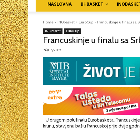
NASLOVNA
BHBASKET
INOBASKE
Home
INObasket
EuroCup
Francuskinje u finalu sa 
INObasket
EuroCup
Francuskinje u finalu sa S
26/06/2015
U drugom polufinalu Eurobasketa, Francuskinje 
krunu, stavljenu baš u Francuskoj prije dvije godn