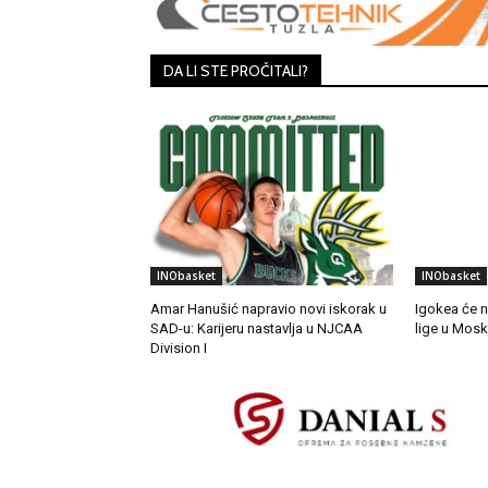
DA LI STE PROČITALI?
INObasket
INObasket
Amar Hanušić napravio novi iskorak u
Igokea će 
SAD-u: Karijeru nastavlja u NJCAA
lige u Mosk
Division I