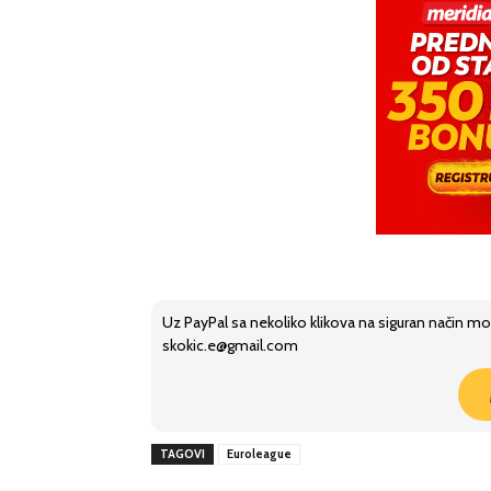
Uz PayPal sa nekoliko klikova na siguran način mo
skokic.e@gmail.com
TAGOVI
Euroleague