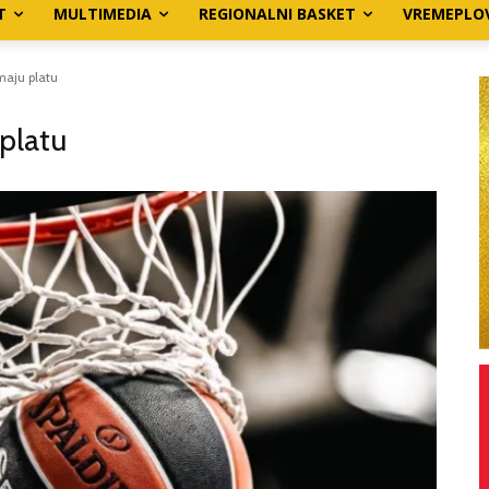
T
MULTIMEDIA
REGIONALNI BASKET
VREMEPLO
emaju platu
 platu