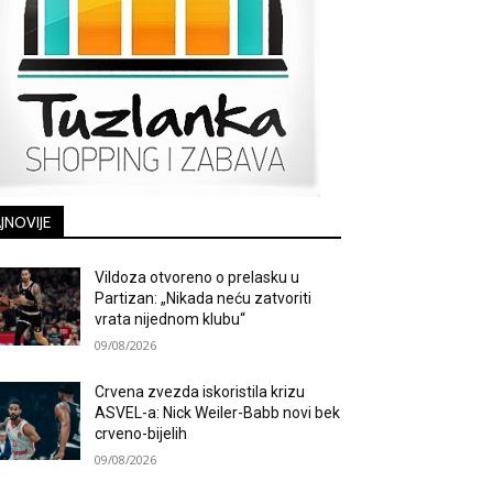
JNOVIJE
Vildoza otvoreno o prelasku u
Partizan: „Nikada neću zatvoriti
vrata nijednom klubu“
09/08/2026
Crvena zvezda iskoristila krizu
ASVEL-a: Nick Weiler-Babb novi bek
crveno-bijelih
09/08/2026