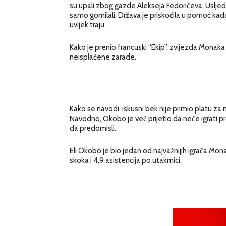
su upali zbog gazde Alekseja Fedoričeva. Usljed r
samo gomilali. Država je priskočila u pomoć kada s
uvijek traju.
Kako je prenio francuski “Ekip”, zvijezda Monaka
neisplaćene zarade.
Kako se navodi, iskusni bek nije primio platu za 
Navodno, Okobo je već prijetio da neće igrati prot
da predomisli.
Eli Okobo je bio jedan od najvažnijih igrača Mona
skoka i 4,9 asistencija po utakmici.