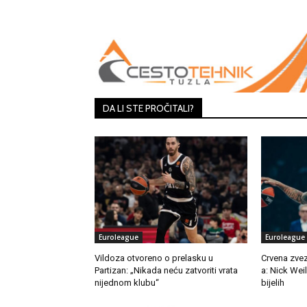
Share
DA LI STE PROČITALI?
Euroleague
Euroleague
Vildoza otvoreno o prelasku u
Crvena zvez
Partizan: „Nikada neću zatvoriti vrata
a: Nick Wei
nijednom klubu“
bijelih