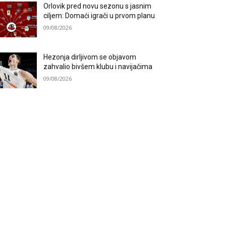
Orlovik pred novu sezonu s jasnim
ciljem: Domaći igrači u prvom planu
09/08/2026
Hezonja dirljivom se objavom
zahvalio bivšem klubu i navijačima
09/08/2026