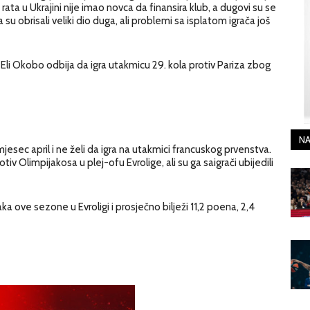
ata u Ukrajini nije imao novca da finansira klub, a dugovi su se
u obrisali veliki dio duga, ali problemi sa isplatom igrača još
 Eli Okobo odbija da igra utakmicu 29. kola protiv Pariza zbog
NA
mjesec april i ne želi da igra na utakmici francuskog prvenstva.
iv Olimpijakosa u plej-ofu Evrolige, ali su ga saigrači ubijedili
ka ove sezone u Evroligi i prosječno bilježi 11,2 poena, 2,4