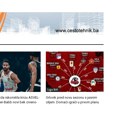
Liga BiH
da iskoristila krizu ASVEL-
Orlovik pred novu sezonu s jasnim
ler-Babb novi bek crveno-
ciljem: Domaći igrači u prvom planu