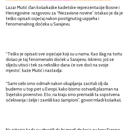
Lazar Mutić član košarkaške kadetske reprezentacije Bosne i
Hercegovine razgovoru za “Nezavisne novine” istakao je da je
teško opisati osjećaj nakon postignutog uspjeha i
fenomenalnog dočeka u Sarajevu.
“Teško je opisati sve osjećaje koji su u nama. Kao šlag na tortu
došao je taj fenomenalni doček u Sarajevu. Iskreno, još se
sliježu utisci i tek za nekoliko dana će sve doći na svoje
mjesto”, kaže Mutić i nastavlja:
“Sami sebi smo odmah nakon okupljanja zacrtali cilj da
budemo u top pet u Evropi, kako bismo ostvarili plasman na
Svjetsko prvenstvo. Eto, na kraju smo premašili ta sopstvena
očekivanja i želje i završili kao šampioni”, govori mladi košarkaš.
Na pitanje kada su shvatili da bi mogli do kraja na krov Evrope,