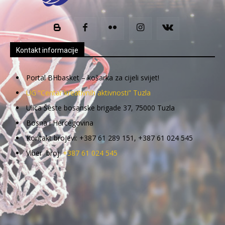
Kontakt informacije
Portal BHbasket – košarka za cijeli svijet!
UG “Centar kreativnih aktivnosti” Tuzla
Ulica Šeste bosanske brigade 37, 75000 Tuzla
Bosna i Hercegovina
Kontakt brojevi: +387 61 289 151, +387 61 024 545
Viber broj:
+387 61 024 545