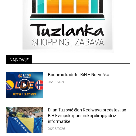
NAJNOVIJE
Bodrimo kadete: BiH – Norveška
06/08/2026
Dilan Tuzović član Realwaya predstavljao
BiH Evropskoj juniorskoj olimpijadi iz
informatike
06/08/2026