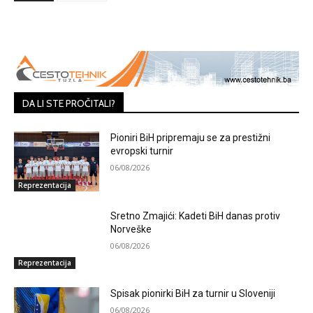
DA LI STE PROČITALI?
Pioniri BiH pripremaju se za prestižni
evropski turnir
06/08/2026
Reprezentacija
Sretno Zmajići: Kadeti BiH danas protiv
Norveške
06/08/2026
Reprezentacija
Spisak pionirki BiH za turnir u Sloveniji
06/08/2026