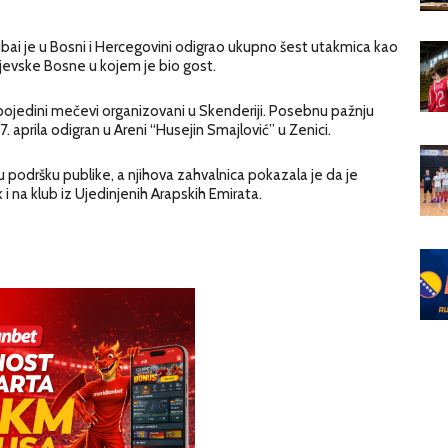
ai je u Bosni i Hercegovini odigrao ukupno šest utakmica kao
ajevske Bosne u kojem je bio gost.
 pojedini mečevi organizovani u Skenderiji. Posebnu pažnju
17. aprila odigran u Areni “Husejin Smajlović” u Zenici.
 podršku publike, a njihova zahvalnica pokazala je da je
i na klub iz Ujedinjenih Arapskih Emirata.