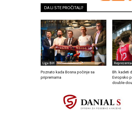
DA LI STE PROČITALI?
Liga BiH
Reprezentac
Poznato kada Bosna počinje sa
Bh. kadeti 
pripremama
Evropsko p
double-dou