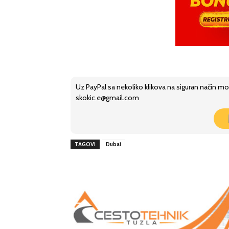
Uz PayPal sa nekoliko klikova na siguran način mo
skokic.e@gmail.com
TAGOVI
Dubai
Share