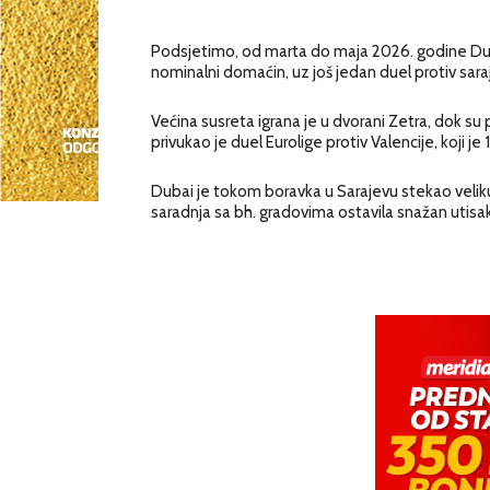
Podsjetimo, od marta do maja 2026. godine Dub
nominalni domaćin, uz još jedan duel protiv sar
Većina susreta igrana je u dvorani Zetra, dok su
privukao je duel Eurolige protiv Valencije, koji je 
Dubai je tokom boravka u Sarajevu stekao veliku
saradnja sa bh. gradovima ostavila snažan utisak 