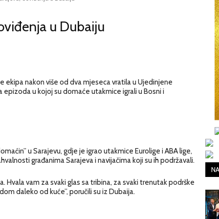
doviđenja u Dubaiju
se ekipa nakon više od dva mjeseca vratila u Ujedinjene
 epizoda u kojoj su domaće utakmice igrali u Bosni i
aćin” u Sarajevu, gdje je igrao utakmice Eurolige i ABA lige,
valnosti građanima Sarajeva i navijačima koji su ih podržavali.
NA
. Hvala vam za svaki glas sa tribina, za svaki trenutak podrške
dom daleko od kuće”, poručili su iz Dubaija.