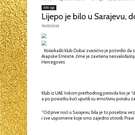
ABA liga
Lijepo je bilo u Sarajevu, 
15/05/2026
Košarkaški klub Dubai zvanično je potvrdio da 
Arapske Emirate, čime je završena nesvakidašnja
Hercegovini.
Klub iz UAE tokom prethodnog perioda bio je “dom
a po povratku kući uputili su emotivnu poruku zah
“Od prve noći u Sarajevu, bila je to posebna veza
i sve uspomene koje smo zajedno stvorili. Pravi 