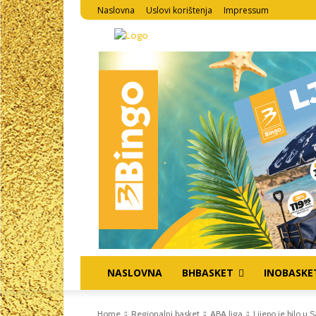
Naslovna
Uslovi korištenja
Impressum
NASLOVNA
BHBASKET
INOBASKE
Home
Regionalni basket
ABA liga
Lijepo je bilo u