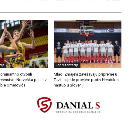
ija
Reprezentacija
dominantno otvorili
Mladi Zmajevi završavaju pripreme u
rvenstvo: Norveška pala uz
Tuzli, slijede provjere protiv Hrvatske i
ble Omerovića
nastup u Sloveniji