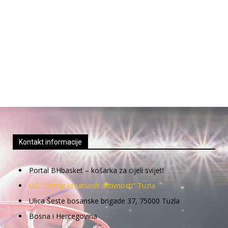
Kontakt informacije
Portal BHbasket – košarka za cijeli svijet!
UG “Centar kreativnih aktivnosti” Tuzla
Ulica Šeste bosanske brigade 37, 75000 Tuzla
Bosna i Hercegovina