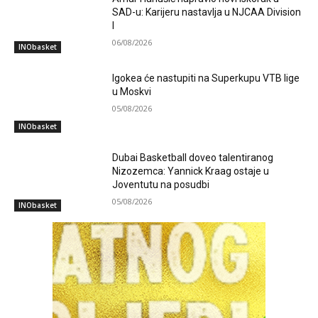
SAD-u: Karijeru nastavlja u NJCAA Division
I
06/08/2026
INObasket
Igokea će nastupiti na Superkupu VTB lige
u Moskvi
05/08/2026
INObasket
Dubai Basketball doveo talentiranog
Nizozemca: Yannick Kraag ostaje u
Joventutu na posudbi
05/08/2026
INObasket