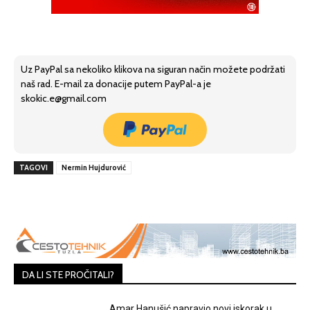
Uz PayPal sa nekoliko klikova na siguran način možete podržati
naš rad. E-mail za donacije putem PayPal-a je
skokic.e@gmail.com
TAGOVI
Nermin Hujdurović
DA LI STE PROČITALI?
Amar Hanušić napravio novi iskorak u