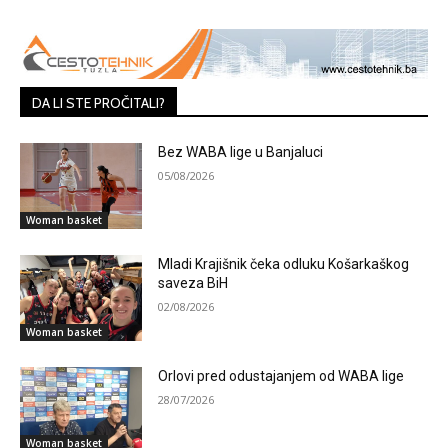
DA LI STE PROČITALI?
Bez WABA lige u Banjaluci
05/08/2026
Woman basket
Mladi Krajišnik čeka odluku Košarkaškog
saveza BiH
02/08/2026
Woman basket
Orlovi pred odustajanjem od WABA lige
28/07/2026
Woman basket