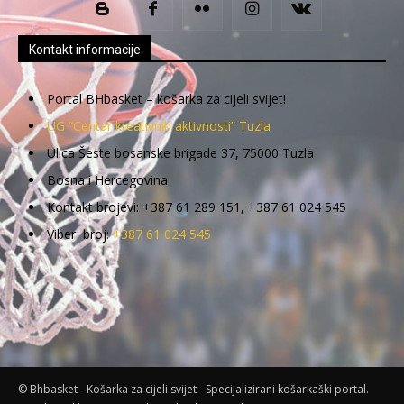
Kontakt informacije
Portal BHbasket – košarka za cijeli svijet!
UG “Centar kreativnih aktivnosti” Tuzla
Ulica Šeste bosanske brigade 37, 75000 Tuzla
Bosna i Hercegovina
Kontakt brojevi: +387 61 289 151, +387 61 024 545
Viber broj:
+387 61 024 545
© Bhbasket - Košarka za cijeli svijet - Specijalizirani košarkaški portal.