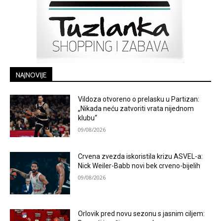
NAJNOVIJE
Vildoza otvoreno o prelasku u Partizan:
„Nikada neću zatvoriti vrata nijednom
klubu“
09/08/2026
Crvena zvezda iskoristila krizu ASVEL-a:
Nick Weiler-Babb novi bek crveno-bijelih
09/08/2026
Orlovik pred novu sezonu s jasnim ciljem: