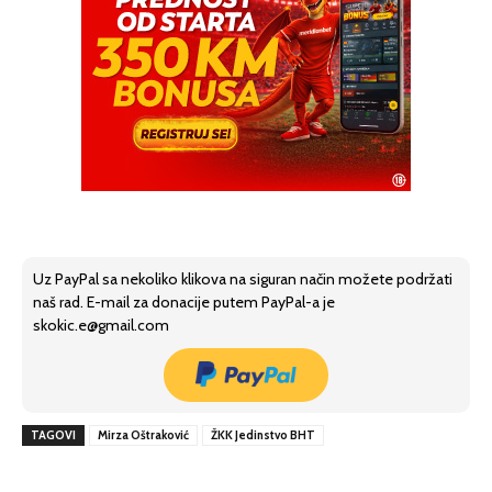
Uz PayPal sa nekoliko klikova na siguran način možete podržati
naš rad. E-mail za donacije putem PayPal-a je
skokic.e@gmail.com
TAGOVI
Mirza Oštraković
ŽKK Jedinstvo BHT