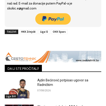
naš rad. E-mail za donacije putem PayPal-a je
skokic.e@gmail.com
TAGOVI
HKK Zrinjski
Liga 12
OKK Spars
DA LI STE PROČITALI?
Ajdin Bećirović potpisao ugovor sa
Radničkim
07/08/2026
Liga BiH