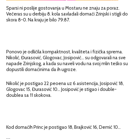
Sparsi ni poslije gostovanja u Mostaru ne znaju za poraz.
Večeras su u derbiju 8. kola savladali domaći Zrinjski i stigli do
skora 8-0. Na kraju je bilo 79:87.
Ponovo je odličila kompaktnost, kvaliteta i fizička sprema.
Nikolić, Đurasović, Glogovac, Josipović… su odgovarali na sve
napade Zrinjskog, a kada su naveli vodu na svoj mlin teško su
dopustili domaćinima da ih ugroze.
Nikolić je postigao 22 peoena uz 6 asistencija, Josipović 18,
Glogovac 15, Đurasović 10… Josipović je stigao i double-
doublea sa 11 skokova.
Kod domaćih Princ je postigao 18, Brajković 16, Demić 10…