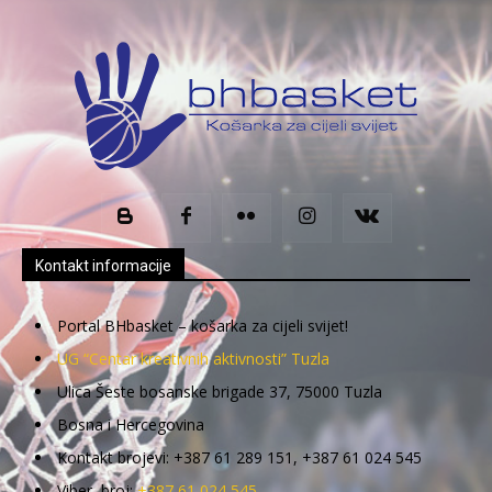
Kontakt informacije
Portal BHbasket – košarka za cijeli svijet!
UG “Centar kreativnih aktivnosti” Tuzla
Ulica Šeste bosanske brigade 37, 75000 Tuzla
Bosna i Hercegovina
Kontakt brojevi: +387 61 289 151, +387 61 024 545
Viber broj:
+387 61 024 545