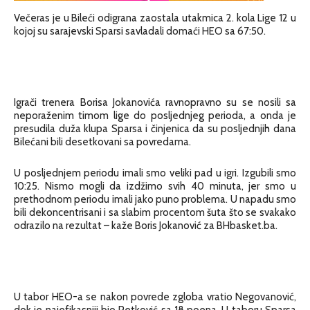
Večeras je u Bileći odigrana zaostala utakmica 2. kola Lige 12 u
kojoj su sarajevski Sparsi savladali domaći HEO sa 67:50.
Igrači trenera Borisa Jokanovića ravnopravno su se nosili sa
neporaženim timom lige do posljednjeg perioda, a onda je
presudila duža klupa Sparsa i činjenica da su posljednjih dana
Bilećani bili desetkovani sa povredama.
U posljednjem periodu imali smo veliki pad u igri. Izgubili smo
10:25. Nismo mogli da izdžimo svih 40 minuta, jer smo u
prethodnom periodu imali jako puno problema. U napadu smo
bili dekoncentrisani i sa slabim procentom šuta što se svakako
odrazilo na rezultat – kaže Boris Jokanović za BHbasket.ba.
U tabor HEO-a se nakon povrede zgloba vratio Negovanović,
dok je najefikasniji bio Petković sa 18 poena. U taboru Sparsa