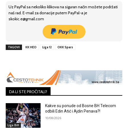
Uz PayPal sa nekoliko klikova na siguran način možete podržati
naš rad. E-mail za donacije putem PayPal-a je
skokic.e@gmail.com
TAGOVI
KK HEO
Liga 12
OKK Spars
DA LI STE PROČITALI?
Kakve su ponude od Bosne BH Telecom
odbili Edin Atić i Ajdin Penava?!
10/08/2026
Liga BiH