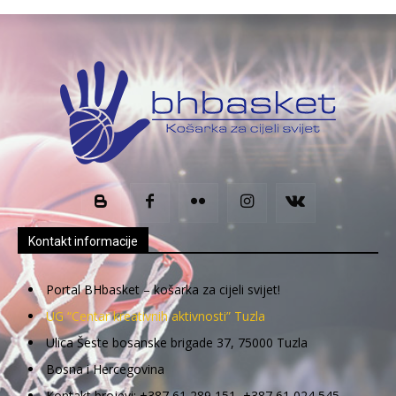
Kontakt informacije
Portal BHbasket – košarka za cijeli svijet!
UG “Centar kreativnih aktivnosti” Tuzla
Ulica Šeste bosanske brigade 37, 75000 Tuzla
Bosna i Hercegovina
Kontakt brojevi: +387 61 289 151, +387 61 024 545