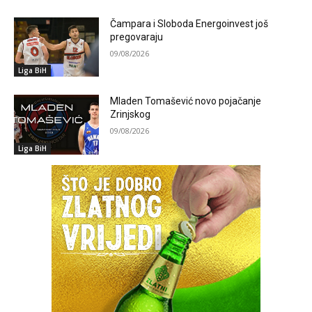
Čampara i Sloboda Energoinvest još
pregovaraju
09/08/2026
Liga BiH
Mladen Tomašević novo pojačanje
Zrinjskog
09/08/2026
Liga BiH