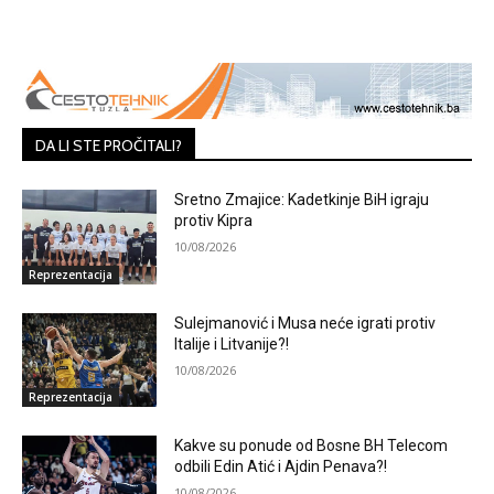
DA LI STE PROČITALI?
Sretno Zmajice: Kadetkinje BiH igraju
protiv Kipra
10/08/2026
Reprezentacija
Sulejmanović i Musa neće igrati protiv
Italije i Litvanije?!
10/08/2026
Reprezentacija
Kakve su ponude od Bosne BH Telecom
odbili Edin Atić i Ajdin Penava?!
10/08/2026