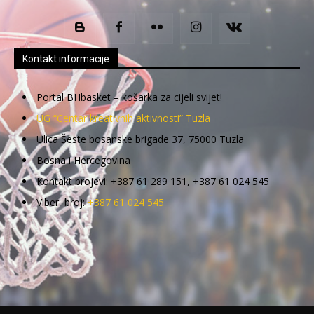
Kontakt informacije
Portal BHbasket – košarka za cijeli svijet!
UG “Centar kreativnih aktivnosti” Tuzla
Ulica Šeste bosanske brigade 37, 75000 Tuzla
Bosna i Hercegovina
Kontakt brojevi: +387 61 289 151, +387 61 024 545
Viber broj:
+387 61 024 545