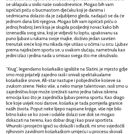
se uklapala u sivilo naše svakodnevnice. Mogao bih vam
ispričati priču o bucmastom dječaku koji je danima i
sedmicama dolazio da je zaljubljeno gleda, nadajući se da će
jednom dana biti njegova. Mogao bih vam ispričati priču o
jednoj hrabroj ženi koja je skupila posljednji novac kako bih
iznenadila svog sina, koji je vidjevši tu loptu, upakovanu sa
puno ljubavi u rukama svoje majke, doživio jedan savršen
trenutak sreće koji mu nikada nije utišao u očima i u srcu. Ljubav
prema najdražem sportu se, u svakom slučaju, nametnula kao
jedini izlaz i jedina nada u smisao svega što me okruživalo.
”Krug”, legendarno košarkaško igralište na Slatini, je mjesto gdje
smo moji prijatelji zajedno rasli i snivali spektakualarne
košarkaške snove, All-star nastupe i pobjedničke koševe sa
zvukom sirene. Neko više, a neko manje talentovan, rasli smo u
zajedništvu koje može izrežirati samo jedna takva iskrena
emocija kao što je zajednička ljubav prema sportu. Kao drago
lice koje uvijek nosi darove, košarka je tada pomjerila granice
naših života. Poput neke lijepo napisane knjige, više nije bilo
bitno kako se ko zove i odakle dolazi sve dok se mogao
dokazati na terenu, kao dobar drug i kao pravi sportista.
Vrhunski i prosječni igrači su dolazili i odlazili, mi smo svjedočili
njihovom zavidnom košarkaškom umijeću i u procesu skovali