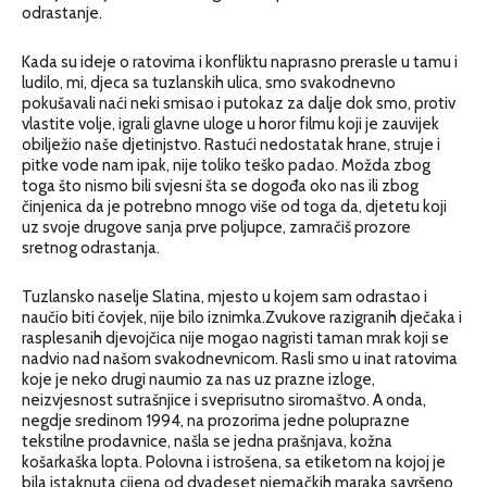
odrastanje.
Kada su ideje o ratovima i konfliktu naprasno prerasle u tamu i
ludilo, mi, djeca sa tuzlanskih ulica, smo svakodnevno
pokušavali naći neki smisao i putokaz za dalje dok smo, protiv
vlastite volje, igrali glavne uloge u horor filmu koji je zauvijek
obilježio naše djetinjstvo. Rastući nedostatak hrane, struje i
pitke vode nam ipak, nije toliko teško padao. Možda zbog
toga što nismo bili svjesni šta se dogođa oko nas ili zbog
činjenica da je potrebno mnogo više od toga da, djetetu koji
uz svoje drugove sanja prve poljupce, zamračiš prozore
sretnog odrastanja.
Tuzlansko naselje Slatina, mjesto u kojem sam odrastao i
naučio biti čovjek, nije bilo iznimka.Zvukove razigranih dječaka i
rasplesanih djevojčica nije mogao nagristi taman mrak koji se
nadvio nad našom svakodnevnicom. Rasli smo u inat ratovima
koje je neko drugi naumio za nas uz prazne izloge,
neizvjesnost sutrašnjice i sveprisutno siromaštvo. A onda,
negdje sredinom 1994, na prozorima jedne poluprazne
tekstilne prodavnice, našla se jedna prašnjava, kožna
košarkaška lopta. Polovna i istrošena, sa etiketom na kojoj je
bila istaknuta cijena od dvadeset njemačkih maraka savršeno