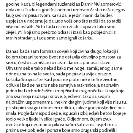
godine, kada bi legendarni tuzlanski as Damir Mulaomerović
dolazio u Tuzlu na godišnji odmor i redovno častio naš i njegov
krug svojim prisustvom. Kažu da je jedini način da budeš
uspješan u nečemu je da ludo voliš ono što radiš i da to radiš
više od ostalih. Mi to tada nismo znali, a upravo tako smo
živjeli. Mi, koji smo prebrzo odrasli i izašli kao pobjednici iz
ratnih stradanja tada smo samo igrali košarku.
Danas, kada sam formiran čovjek koji živi na drugoj lokaciji i
kojem ubrzani tempo život ne ostavlja dovoljno prostora za
sreću, često razmišljam o našim danima ponosa i slave.
Uhvatim sebe tako nekad kako me noge, zamišljenog, same
odnesu na to naše sveto, sada po pravilu uvijek prazno,
košarkaško igralište. Kad god me prate neke teške životne
odluke i kad se naziru neke sumnjive raskrsnice ja napravim
jedno kratko hodoćašće u moj životni krug početka i kraja koje
zna sva moja nadanja i snove. Sjednem tako sa svojim
najdražim uspomenama i nekim dragim ljudima koji više nisu tu,
pa skupim snagu i donesem odluku, kakve god posljedice ona
imala. Pogledam ispod sebe, ispucali i izblijedjeli beton koje je
rodio velike ljude i velike igrače. Odjednom, čujem zvuk
mrežice koja neumorno prkosi našim šutevima, osjetim na
prsima sve pobjede i poraze koje smo drugarski podijelili i