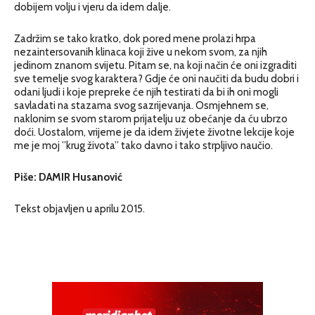
dobijem volju i vjeru da idem dalje.
Zadržim se tako kratko, dok pored mene prolazi hrpa
nezaintersovanih klinaca koji žive u nekom svom, za njih
jedinom znanom svijetu. Pitam se, na koji način će oni izgraditi
sve temelje svog karaktera? Gdje će oni naučiti da budu dobri i
odani ljudi i koje prepreke će njih testirati da bi ih oni mogli
savladati na stazama svog sazrijevanja. Osmjehnem se,
naklonim se svom starom prijatelju uz obećanje da ću ubrzo
doći. Uostalom, vrijeme je da idem živjete životne lekcije koje
me je moj ”krug života” tako davno i tako strpljivo naučio.
Piše: DAMIR Husanović
Tekst objavljen u aprilu 2015.