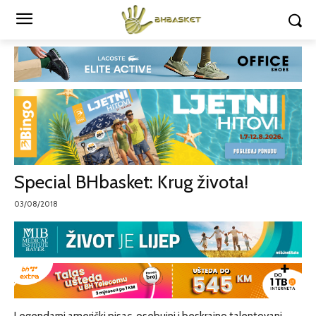
Special BHbasket: Krug života!
03/08/2018
Legendarni američki pisac, osebujni i beskrajno talentovani