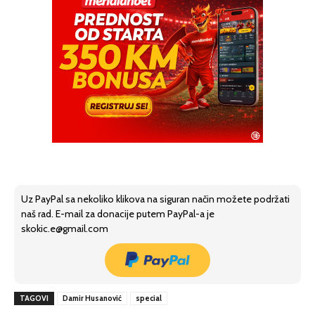
Uz PayPal sa nekoliko klikova na siguran način možete podržati
naš rad. E-mail za donacije putem PayPal-a je
skokic.e@gmail.com
TAGOVI
Damir Husanović
special