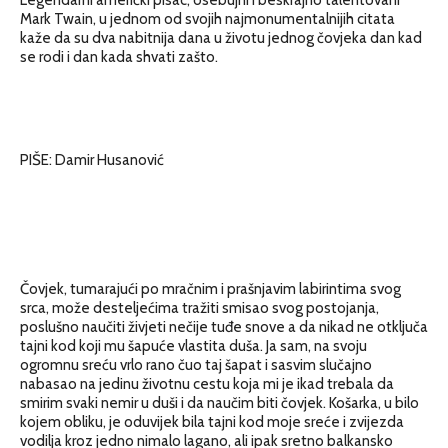
Mark Twain, u jednom od svojih najmonumentalnijih citata
kaže da su dva nabitnija dana u životu jednog čovjeka dan kad
se rodi i dan kada shvati zašto.
PIŠE: Damir Husanović
Čovjek, tumarajući po mračnim i prašnjavim labirintima svog
srca, može desteljećima tražiti smisao svog postojanja,
poslušno naučiti živjeti nečije tuđe snove a da nikad ne otključa
tajni kod koji mu šapuće vlastita duša. Ja sam, na svoju
ogromnu sreću vrlo rano čuo taj šapat i sasvim slučajno
nabasao na jedinu životnu cestu koja mi je ikad trebala da
smirim svaki nemir u duši i da naučim biti čovjek. Košarka, u bilo
kojem obliku, je oduvijek bila tajni kod moje sreće i zvijezda
vodilja kroz jedno nimalo lagano, ali ipak sretno balkansko