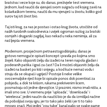
bratstva i veze koje su, do danas, preživjele test vremena.
Jednom, kad naučiš da vjeruješ svom suigraču od kojeg zaviš na
košarkaškom terenu, naučiš da mu vjeruješ i u životu, koliko god
surov taj isti život bio.
Taj isti krug, za nas je postao i ostao krug života, utočište od
naših turobnih svakodnevica i uvijek ogroman razlog za bratski
osmjeh i drugarski zagrljaj, kao nekad u neka nemirnija, ali za
naš ljepša vremena.
Modernom, prosječnom petnaestogodišnjaku, danas je
gotovo nemoguće opisati koncept i pravila po kojima smo
živjeli. Kako objasniti želju da izađeš na teren napola gladan i
poderanih patika i igraš za čast? Da li možeš objasniti želju da
izađeš na basket po kiši i snijegu, a kod kuće nemaš vodu i
struju da se okupaš i ugriješ? Postoje li neke velike
ovozemaljske riječi koje bi opisale ponos dok poentiraš za
pobjedu, a dok te krišom, rukama prekrivenim licem,
posmatraju oči jedne djevojčice. U praznini, nismo imali ništa, a
imali smo sve. U vremenu prije ”uploada”, ”downloada” i
”wirelessa”, jedini naučin da naučiš bio je da da izmišljaš načine
da poboljšaš svoju igru, jer to tako jako želiš i jer ti to tako
mnogo znači. Moj jedini ”you tube” kanal palio se svake parne