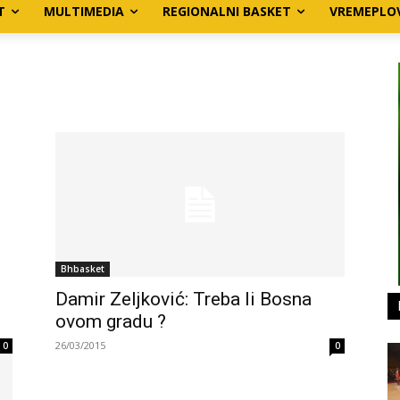
T
MULTIMEDIA
REGIONALNI BASKET
VREMEPLO
Bhbasket
Damir Zeljković: Treba li Bosna
ovom gradu ?
26/03/2015
0
0