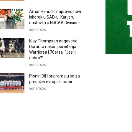
Amar Hanušić napravio novi
iskorak u SAD-u: Karijeru
nastavlja u NJCAA Division I
06/08/2026
Klay Thompson odgovorio
Durantu nakon poređenja
Warriorsa i 76ersa: “Jesi li
dobro?”
06/08/2026
Pioniri BiH pripremaju se za
prestižni evropski turnir
06/08/2026