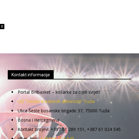
0
Kontakt informacije
Portal BHbasket – košarka za cijeli svijet!
UG “Centar kreativnih aktivnosti” Tuzla
Ulica Šeste bosanske brigade 37, 75000 Tuzla
Bosna i Hercegovina
Kontakt brojevi: +387 61 289 151, +387 61 024 545
Viber broj:
+387 61 024 545