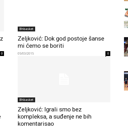
Bhbasket
oz
Zeljković: Dok god postoje šanse
mi ćemo se boriti
05/03/2015
0
0
Bhbasket
Zeljković: Igrali smo bez
e
kompleksa, a suđenje ne bih
komentarisao