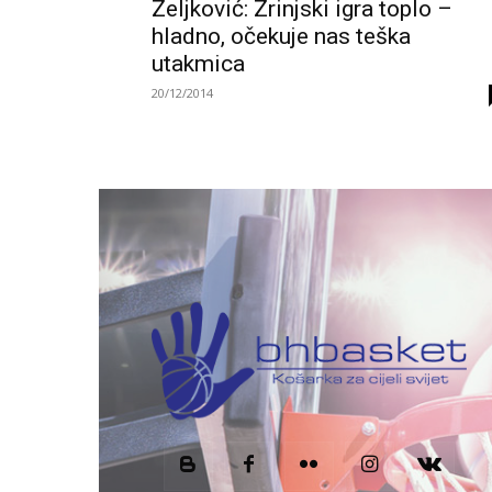
Zeljković: Zrinjski igra toplo –
hladno, očekuje nas teška
utakmica
20/12/2014