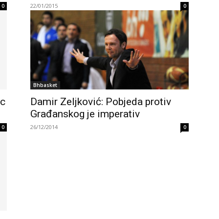
22/01/2015
0
0
Bhbasket
ac
Damir Zeljković: Pobjeda protiv
Građanskog je imperativ
26/12/2014
0
0