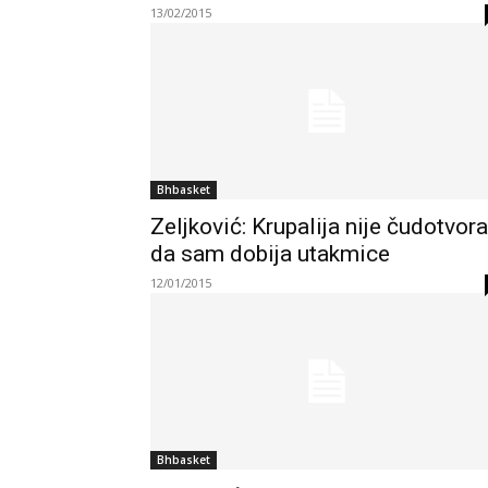
13/02/2015
Bhbasket
Zeljković: Krupalija nije čudotvor
da sam dobija utakmice
12/01/2015
Bhbasket