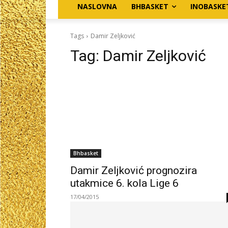
NASLOVNA
BHBASKET
INOBASKE
Tags
Damir Zeljković
Tag:
Damir Zeljković
Bhbasket
Damir Zeljković prognozira
utakmice 6. kola Lige 6
17/04/2015