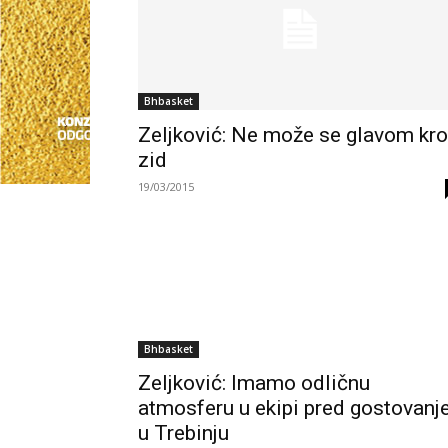
Bhbasket
Zeljković: Ne može se glavom kr
zid
19/03/2015
Bhbasket
Zeljković: Imamo odličnu
atmosferu u ekipi pred gostovanj
u Trebinju