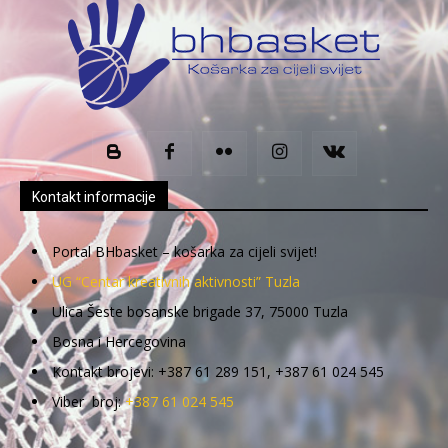
Kontakt informacije
Portal BHbasket – košarka za cijeli svijet!
UG “Centar kreativnih aktivnosti” Tuzla
Ulica Šeste bosanske brigade 37, 75000 Tuzla
Bosna i Hercegovina
Kontakt brojevi: +387 61 289 151, +387 61 024 545
Viber broj:
+387 61 024 545