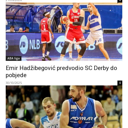
0
ABA liga
Emir Hadžibegović predvodio SC Derby do
pobjede
30/10/2025
0