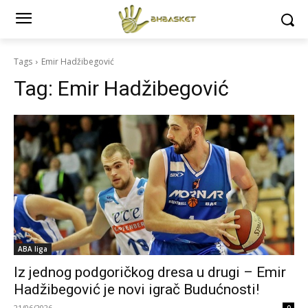
Tags
Emir Hadžibegović
Tag:
Emir Hadžibegović
ABA liga
Iz jednog podgoričkog dresa u drugi – Emir
Hadžibegović je novi igrač Budućnosti!
21/06/2026