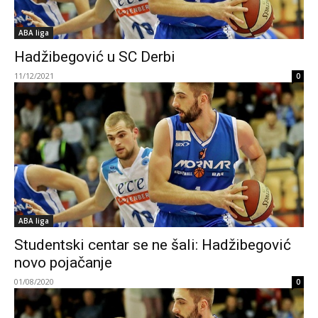
ABA liga
Hadžibegović u SC Derbi
11/12/2021
0
ABA liga
Studentski centar se ne šali: Hadžibegović
novo pojačanje
01/08/2020
0