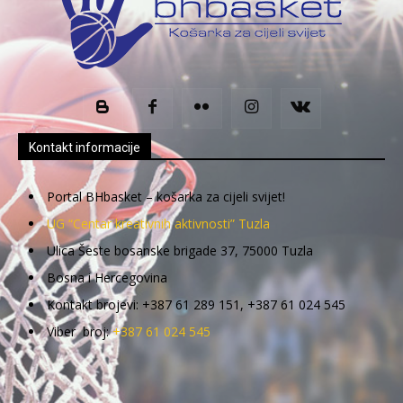
Kontakt informacije
Portal BHbasket – košarka za cijeli svijet!
UG “Centar kreativnih aktivnosti” Tuzla
Ulica Šeste bosanske brigade 37, 75000 Tuzla
Bosna i Hercegovina
Kontakt brojevi: +387 61 289 151, +387 61 024 545
Viber broj:
+387 61 024 545