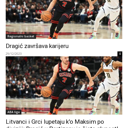
Regionalni basket
Dragić završava karijeru
29/12/2023
0
ABA liga
Litvanci i Grci lupetaju k'o Maksim po