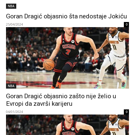
NBA
Goran Dragić objasnio šta nedostaje Jokiću
25/04/2024
0
NBA
Goran Dragić objasnio zašto nije želio u
Evropi da završi karijeru
04/01/2024
0