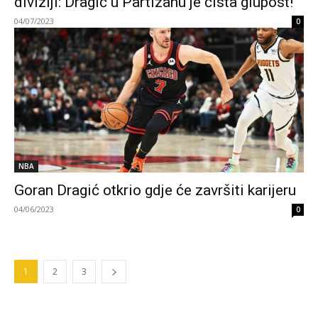
diviziji: Dragić u Partizanu je čista glupost!
04/07/2023
0
NBA
Goran Dragić otkrio gdje će završiti karijeru
04/06/2023
0
1
2
3