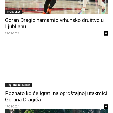
INObasket
Goran Dragić namamio vrhunsko društvo u
Ljubljanu
22/08/2024
0
Regionalni basket
Poznato ko će igrati na oproštajnoj utakmici
Gorana Dragića
17/08/2024
0