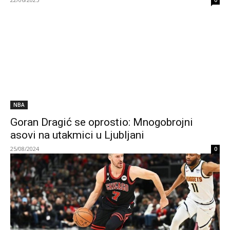
0
NBA
Goran Dragić se oprostio: Mnogobrojni
asovi na utakmici u Ljubljani
25/08/2024
0