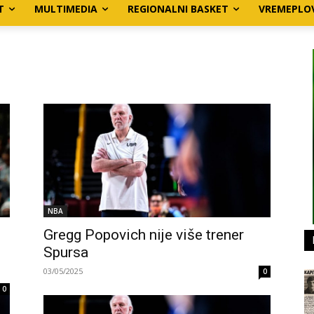
T
MULTIMEDIA
REGIONALNI BASKET
VREMEPLO
NBA
Gregg Popovich nije više trener
Spursa
03/05/2025
0
0