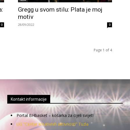
:
Gregg u svom stilu: Plata je moj
motiv
28/09/2022
0
0
Page 1 of 4
Kontakt informacije
Portal BHbasket – košarka za cijeli svijet!
UG “Centar kreativnih aktivnosti” Tuzla