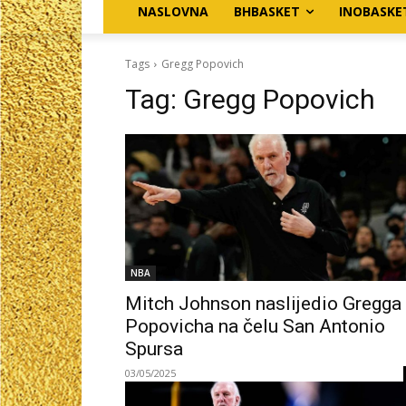
NASLOVNA
BHBASKET
INOBASKE
Tags
Gregg Popovich
Tag:
Gregg Popovich
NBA
Mitch Johnson naslijedio Gregga
Popovicha na čelu San Antonio
Spursa
03/05/2025