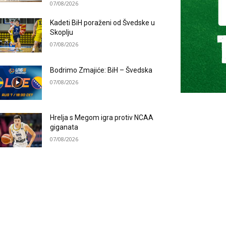
07/08/2026
Kadeti BiH poraženi od Švedske u
Skoplju
07/08/2026
Bodrimo Zmajiće: BiH – Švedska
07/08/2026
Hrelja s Megom igra protiv NCAA
giganata
07/08/2026