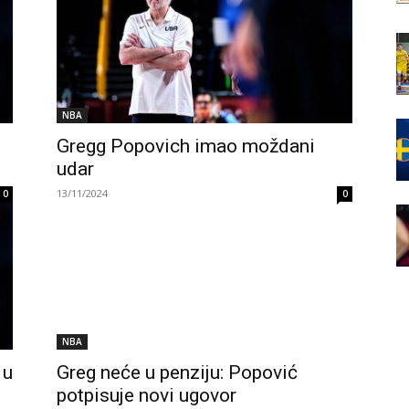
NBA
Gregg Popovich imao moždani
udar
13/11/2024
0
0
NBA
 u
Greg neće u penziju: Popović
potpisuje novi ugovor