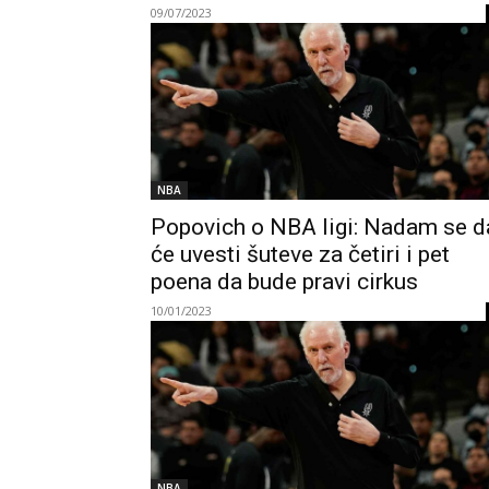
09/07/2023
NBA
Popovich o NBA ligi: Nadam se d
će uvesti šuteve za četiri i pet
poena da bude pravi cirkus
10/01/2023
NBA