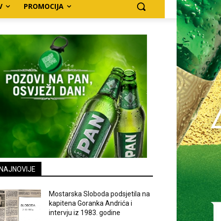
V
PROMOCIJA
NAJNOVIJE
Mostarska Sloboda podsjetila na
kapitena Goranka Andrića i
intervju iz 1983. godine