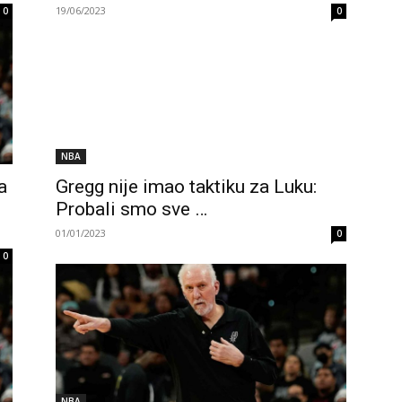
19/06/2023
0
0
NBA
a
Gregg nije imao taktiku za Luku:
Probali smo sve …
01/01/2023
0
0
NBA