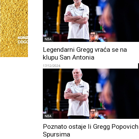
NBA
Legendarni Gregg vraća se na
klupu San Antonia
17/12/2024
NBA
Poznato ostaje li Gregg Popovich
Spursima