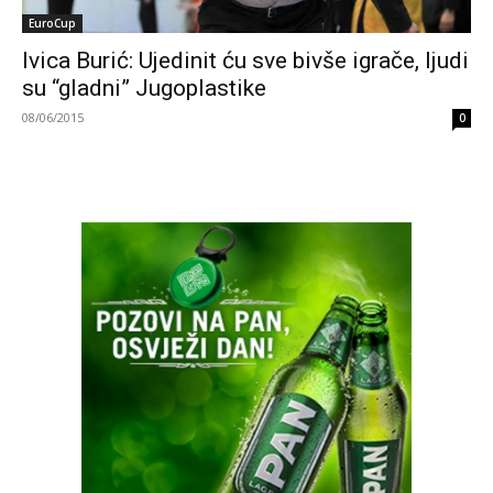
EuroCup
Ivica Burić: Ujedinit ću sve bivše igrače, ljudi
su “gladni” Jugoplastike
08/06/2015
0