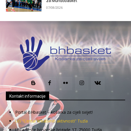
za Mundobasket
07/08/2026
Kontakt informacije
Portal BHbasket – košarka za cijeli svijet!
UG “Centar kreativnih aktivnosti” Tuzla
Ulica Šeste bosanske brigade 37, 75000 Tuzla