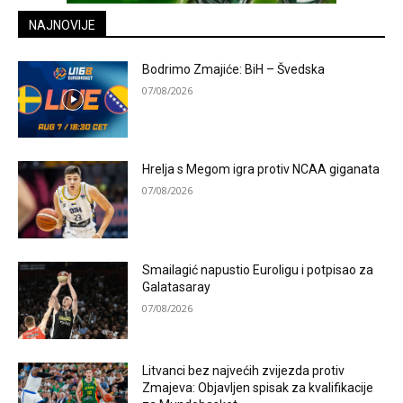
NAJNOVIJE
Bodrimo Zmajiće: BiH – Švedska
07/08/2026
Hrelja s Megom igra protiv NCAA giganata
07/08/2026
Smailagić napustio Euroligu i potpisao za
Galatasaray
07/08/2026
Litvanci bez najvećih zvijezda protiv
Zmajeva: Objavljen spisak za kvalifikacije