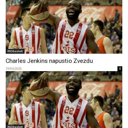
INObasket
Charles Jenkins napustio Zvezdu
19/06/2020
0
INObasket