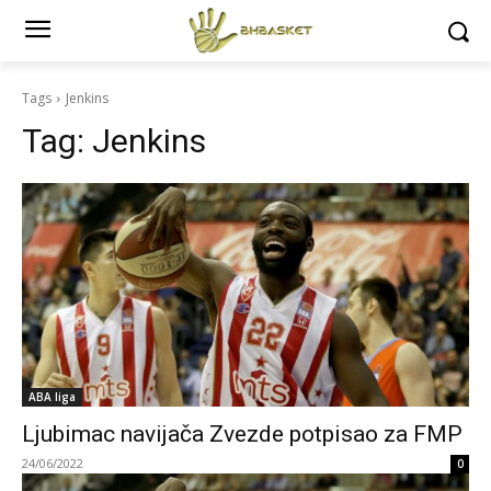
Tags
Jenkins
Tag:
Jenkins
ABA liga
Ljubimac navijača Zvezde potpisao za FMP
24/06/2022
0