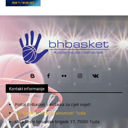
Kontakt informacije
Portal BHbasket – košarka za cijeli svijet!
UG “Centar kreativnih aktivnosti” Tuzla
Ulica Šeste bosanske brigade 37, 75000 Tuzla