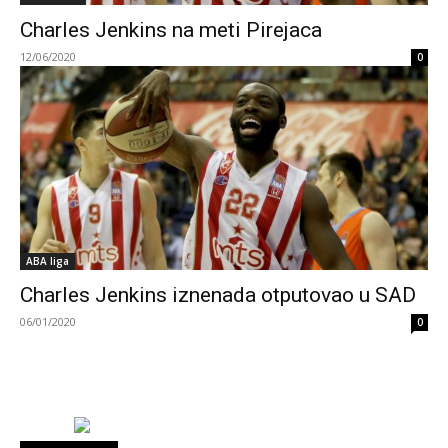
Charles Jenkins na meti Pirejaca
12/06/2020
0
ABA liga
Charles Jenkins iznenada otputovao u SAD
06/01/2020
0