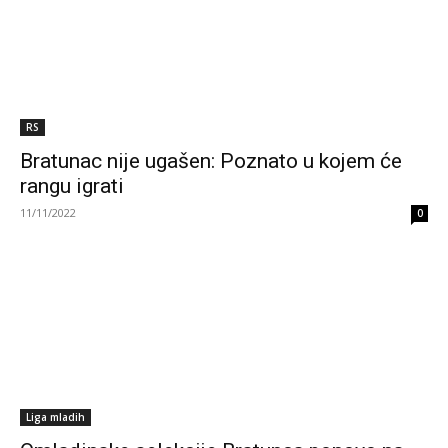
RS
Bratunac nije ugašen: Poznato u kojem će
rangu igrati
11/11/2022
0
Liga mladih