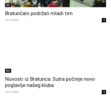
RS
Bratunčani podržali mladi tim
21/11/2022
0
RS
Novosti iz Bratunca: Sutra počinje novo
poglavlje našeg kluba
15/11/2022
0