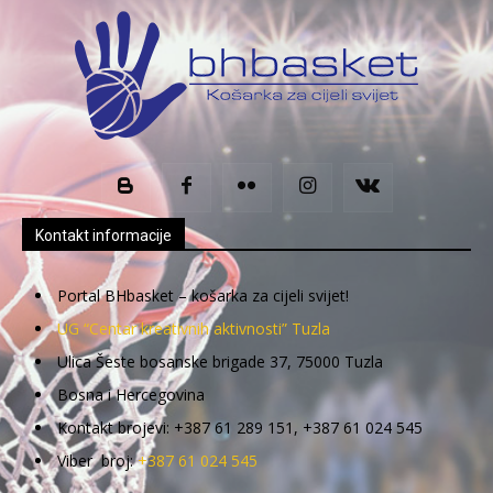
Kontakt informacije
Portal BHbasket – košarka za cijeli svijet!
UG “Centar kreativnih aktivnosti” Tuzla
Ulica Šeste bosanske brigade 37, 75000 Tuzla
Bosna i Hercegovina
Kontakt brojevi: +387 61 289 151, +387 61 024 545
Viber broj:
+387 61 024 545