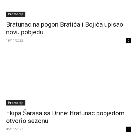
Promocija
Bratunac na pogon Bratića i Bojića upisao
novu pobjedu
19/11/2023
0
Promocija
Ekipa Šarasa sa Drine: Bratunac pobjedom
otvorio sezonu
05/11/2023
0