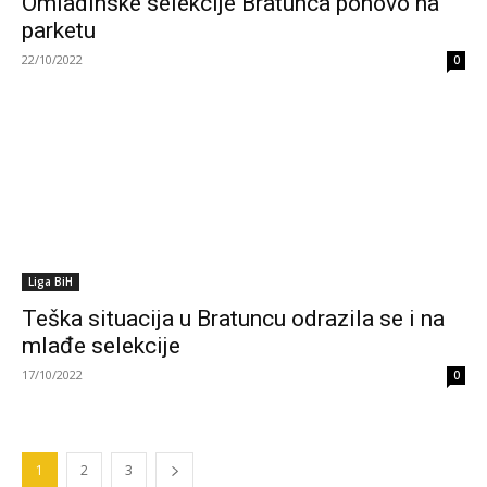
Omladinske selekcije Bratunca ponovo na
parketu
22/10/2022
0
Liga BiH
Teška situacija u Bratuncu odrazila se i na
mlađe selekcije
17/10/2022
0
1
2
3