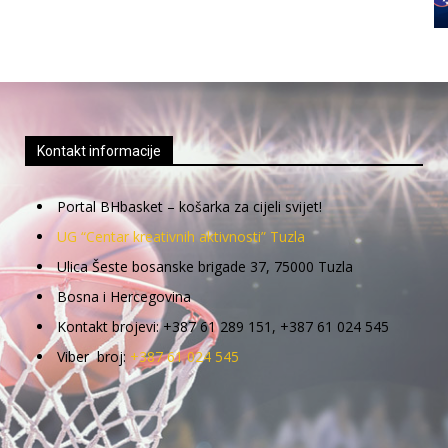
Kontakt informacije
Portal BHbasket – košarka za cijeli svijet!
UG “Centar kreativnih aktivnosti” Tuzla
Ulica Šeste bosanske brigade 37, 75000 Tuzla
Bosna i Hercegovina
Kontakt brojevi: +387 61 289 151, +387 61 024 545
Viber broj:
+387 61 024 545