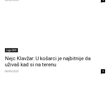
0
Liga BiH
Nejc Klavžar: U košarci je najbitnije da
uživaš kad si na terenu
08/09/2020
0