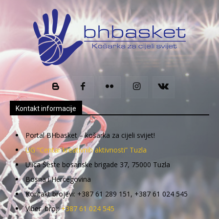
Kontakt informacije
Portal BHbasket – košarka za cijeli svijet!
UG “Centar kreativnih aktivnosti” Tuzla
Ulica Šeste bosanske brigade 37, 75000 Tuzla
Bosna i Hercegovina
Kontakt brojevi: +387 61 289 151, +387 61 024 545
Viber broj:
+387 61 024 545