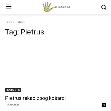
Tags
Pietrus
Tag:
Pietrus
INObasket
Pietrus rekao zbog košarci
11/09/2020
0