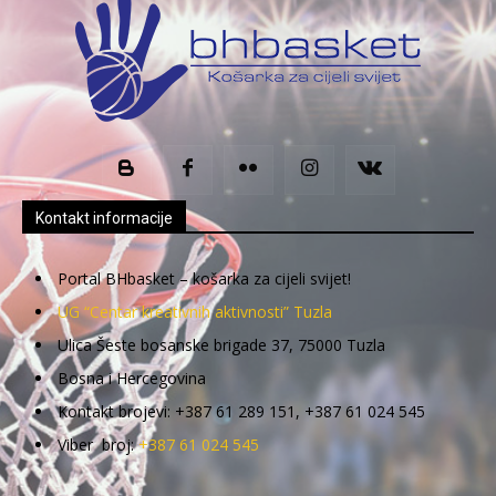
Kontakt informacije
Portal BHbasket – košarka za cijeli svijet!
UG “Centar kreativnih aktivnosti” Tuzla
Ulica Šeste bosanske brigade 37, 75000 Tuzla
Bosna i Hercegovina
Kontakt brojevi: +387 61 289 151, +387 61 024 545
Viber broj:
+387 61 024 545