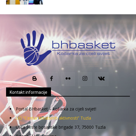
Kontakt informacije
Portal BHbasket – košarka za cijeli svijet!
UG “Centar kreativnih aktivnosti” Tuzla
Ulica Šeste bosanske brigade 37, 75000 Tuzla