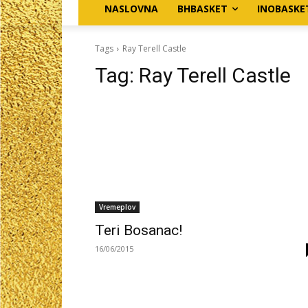
NASLOVNA
BHBASKET
INOBASKE
Tags
Ray Terell Castle
Tag:
Ray Terell Castle
Vremeplov
Teri Bosanac!
16/06/2015