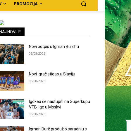
V
PROMOCIJA
NAJNOVIJE
Novi potpis u Igman Burchu
05/08/2026
Novi igrač stigao u Slaviju
05/08/2026
Igokea će nastupiti na Superkupu
VTB lige u Moskvi
05/08/2026
Igman Burč produžio saradnju s