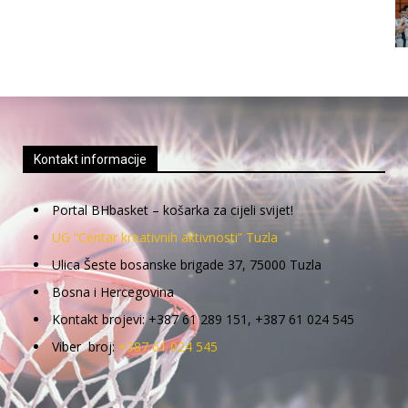
Kontakt informacije
Portal BHbasket – košarka za cijeli svijet!
UG “Centar kreativnih aktivnosti” Tuzla
Ulica Šeste bosanske brigade 37, 75000 Tuzla
Bosna i Hercegovina
Kontakt brojevi: +387 61 289 151, +387 61 024 545
Viber broj:
+387 61 024 545