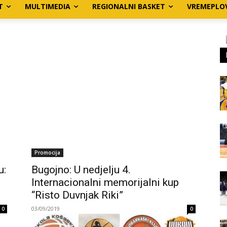
T
MULTIMEDIA
REGIONALNI BASKET
VREMEPLO
Promocija
u:
Bugojno: U nedjelju 4.
Internacionalni memorijalni kup
“Risto Duvnjak Riki”
03/09/2019
0
0