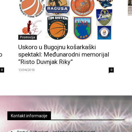
Promocija
Uskoro u Bugojnu košarkaški
o
spektakl: Međunarodni memorijal
“Risto Duvnjak Riky”
13/04/2018
0
0
Kontakt informacije