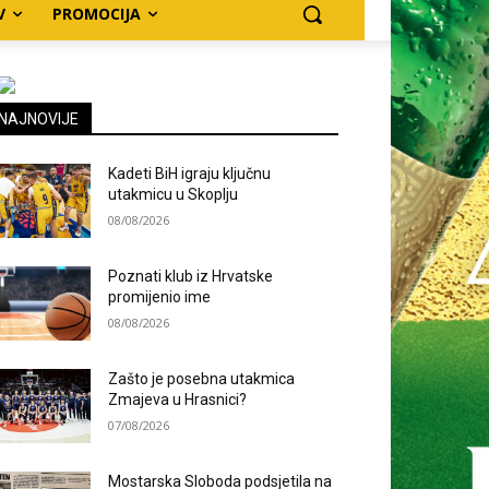
V
PROMOCIJA
NAJNOVIJE
Kadeti BiH igraju ključnu
utakmicu u Skoplju
08/08/2026
Poznati klub iz Hrvatske
promijenio ime
08/08/2026
Zašto je posebna utakmica
Zmajeva u Hrasnici?
07/08/2026
Mostarska Sloboda podsjetila na