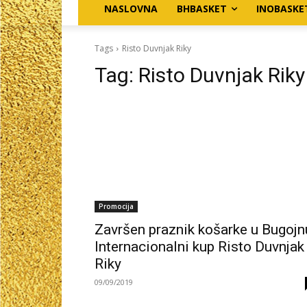
NASLOVNA
BHBASKET
INOBASKE
Tags
Risto Duvnjak Riky
Tag:
Risto Duvnjak Riky
Promocija
Završen praznik košarke u Bugojn
Internacionalni kup Risto Duvnjak
Riky
09/09/2019