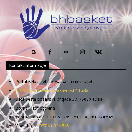
Kontakt informacije
Portal BHbasket – košarka za cijeli svijet!
UG “Centar kreativnih aktivnosti” Tuzla
Ulica Šeste bosanske brigade 37, 75000 Tuzla
Bosna i Hercegovina
Kontakt brojevi: +387 61 289 151, +387 61 024 545
Viber broj:
+387 61 024 545