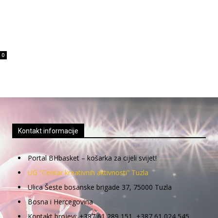
0
Kontakt informacije
Portal BHbasket – košarka za cijeli svijet!
UG “Centar kreativnih aktivnosti” Tuzla
Ulica Šeste bosanske brigade 37, 75000 Tuzla
Bosna i Hercegovina
Kontakt brojevi: +387 61 289 151, +387 61 024 545