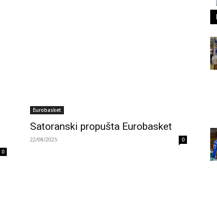
Eurobasket
Satoranski propušta Eurobasket
22/08/2025
0
0