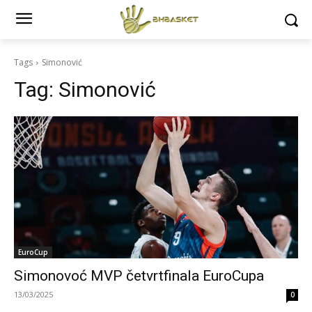
Tags
Simonović
Tag:
Simonović
EuroCup
Simonovoć MVP četvrtfinala EuroCupa
13/03/2025
0