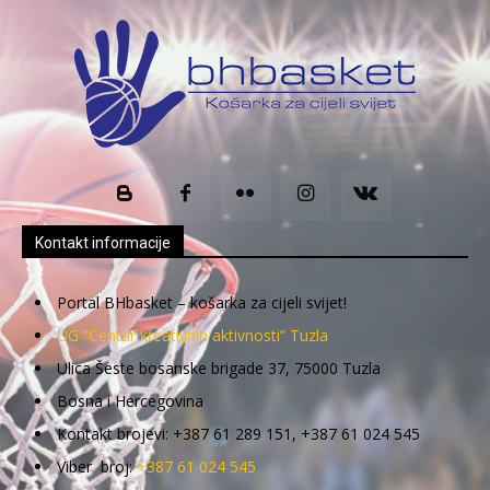
Kontakt informacije
Portal BHbasket – košarka za cijeli svijet!
UG “Centar kreativnih aktivnosti” Tuzla
Ulica Šeste bosanske brigade 37, 75000 Tuzla
Bosna i Hercegovina
Kontakt brojevi: +387 61 289 151, +387 61 024 545
Viber broj:
+387 61 024 545