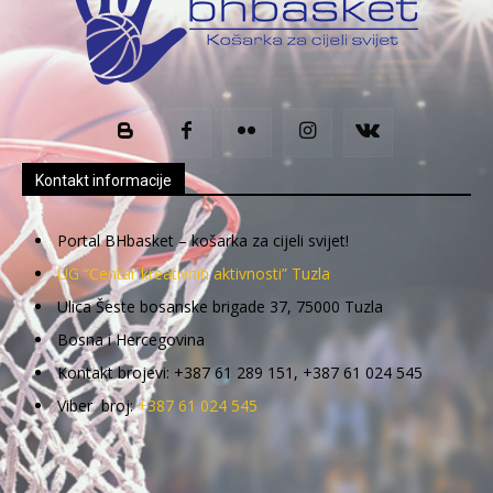
Kontakt informacije
Portal BHbasket – košarka za cijeli svijet!
UG “Centar kreativnih aktivnosti” Tuzla
Ulica Šeste bosanske brigade 37, 75000 Tuzla
Bosna i Hercegovina
Kontakt brojevi: +387 61 289 151, +387 61 024 545
Viber broj:
+387 61 024 545