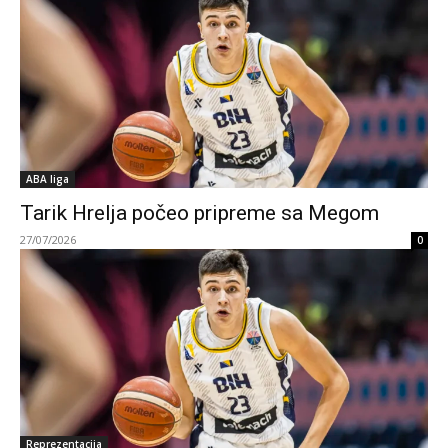
ABA liga
Tarik Hrelja počeo pripreme sa Megom
27/07/2026
0
Reprezentacija