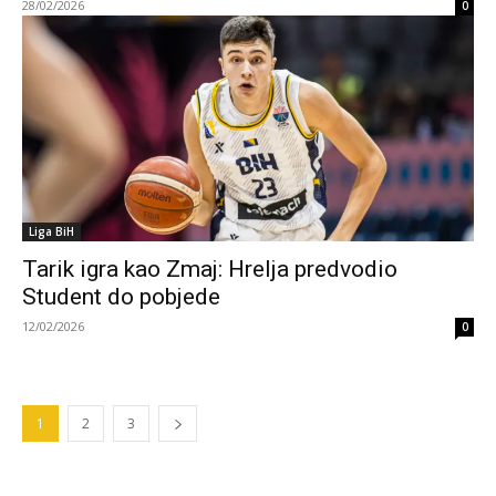
28/02/2026
0
Liga BiH
Tarik igra kao Zmaj: Hrelja predvodio
Student do pobjede
12/02/2026
0
1
2
3