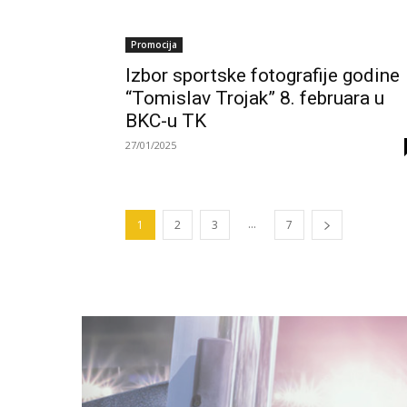
Promocija
Izbor sportske fotografije godine
“Tomislav Trojak” 8. februara u
BKC-u TK
27/01/2025
...
1
2
3
7