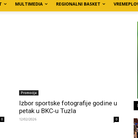
T
MULTIMEDIA
REGIONALNI BASKET
VREMEPLO
Promocija
Izbor sportske fotografije godine u
petak u BKC-u Tuzla
12/02/2026
0
0