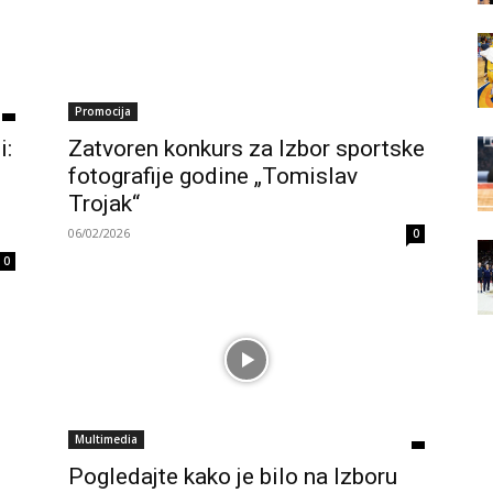
Promocija
i:
Zatvoren konkurs za Izbor sportske
fotografije godine „Tomislav
Trojak“
06/02/2026
0
0
Multimedia
Pogledajte kako je bilo na Izboru