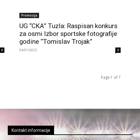
Promocija
UG “CKA” Tuzla: Raspisan konkurs
za osmi Izbor sportske fotografije
godine “Tomislav Trojak”
04/01/2025
0
0
Page 1 of 7
Kontakt informacije