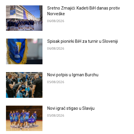
Sretno Zmajići: Kadeti BiH danas protiv
Norveške
06/08/2026
Spisak pionirki BiH za turnir u Sloveniji
06/08/2026
Novi potpis u Igman Burchu
05/08/2026
Novi igrač stigao u Slaviju
05/08/2026