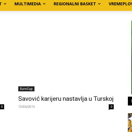
T
MULTIMEDIA
REGIONALNI BASKET
VREMEPLO
EuroCup
Savović karijeru nastavlja u Turskoj
13/06/2015
0
0