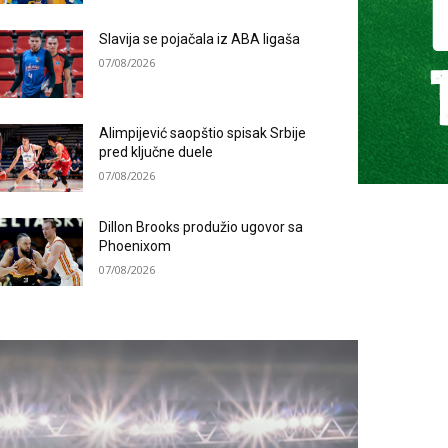
Slavija se pojačala iz ABA ligaša
07/08/2026
Alimpijević saopštio spisak Srbije
pred ključne duele
07/08/2026
Dillon Brooks produžio ugovor sa
Phoenixom
07/08/2026