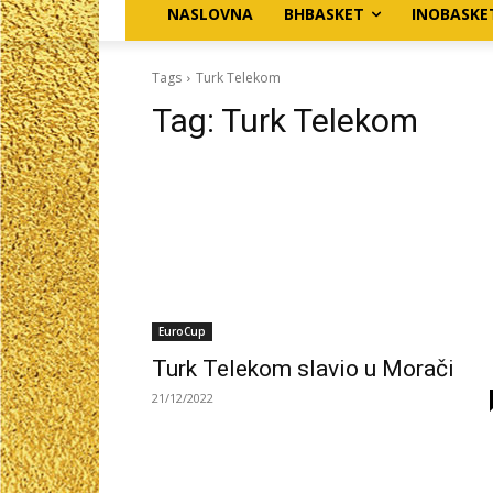
NASLOVNA
BHBASKET
INOBASKE
Tags
Turk Telekom
Tag:
Turk Telekom
EuroCup
Turk Telekom slavio u Morači
21/12/2022