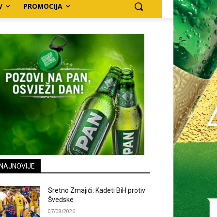
V
PROMOCIJA
NAJNOVIJE
Sretno Zmajići: Kadeti BiH protiv
Švedske
07/08/2026