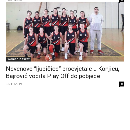
Woman basket
Nevenove “ljubičice” procvjetale u Konjicu,
Bajrović vodila Play Off do pobjede
02/11/2019
0