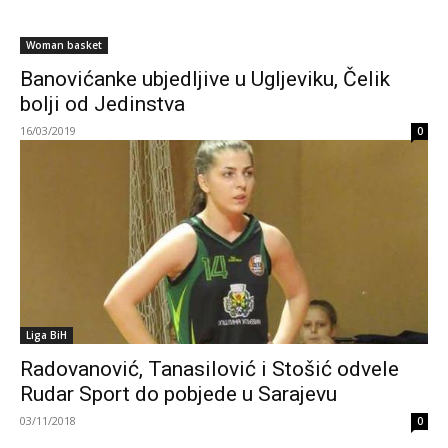
Woman basket
Banovićanke ubjedljive u Ugljeviku, Čelik
bolji od Jedinstva
16/03/2019
0
Liga BiH
Radovanović, Tanasilović i Stošić odvele
Rudar Sport do pobjede u Sarajevu
03/11/2018
0