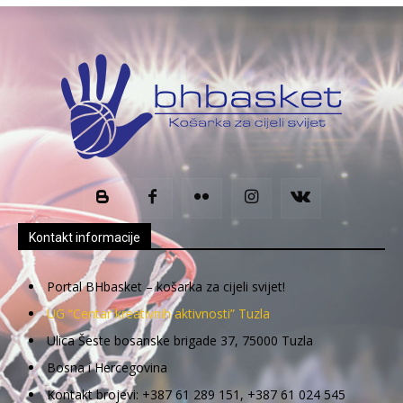
Kontakt informacije
Portal BHbasket – košarka za cijeli svijet!
UG “Centar kreativnih aktivnosti” Tuzla
Ulica Šeste bosanske brigade 37, 75000 Tuzla
Bosna i Hercegovina
Kontakt brojevi: +387 61 289 151, +387 61 024 545