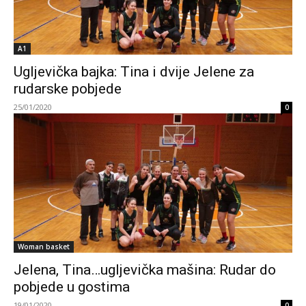
A1
Ugljevička bajka: Tina i dvije Jelene za
rudarske pobjede
25/01/2020
0
Woman basket
Jelena, Tina…ugljevička mašina: Rudar do
pobjede u gostima
19/01/2020
0