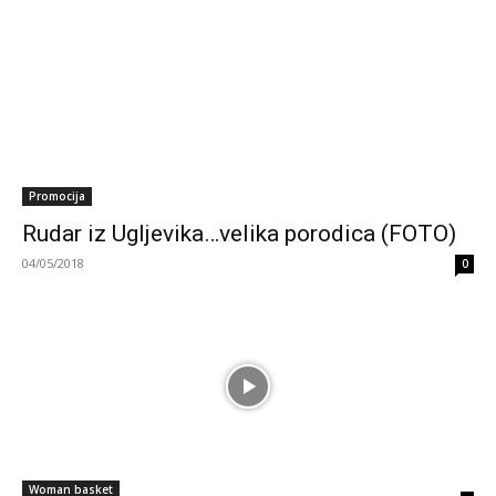
Promocija
Rudar iz Ugljevika…velika porodica (FOTO)
04/05/2018
0
Woman basket