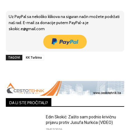
Uz PayPal sa nekoliko klikova na siguran način možete podržati
naš rad. E-mail za donacije putem PayPal-a je
skokic.e@gmail.com
TAGOVI
KK Turbina
DA LI STE PROČITALI?
Edin Skokić: Zašto sam podnio krivičnu
prijavu protiv Jusufa Nurkića (VIDEO)
29/07/2026