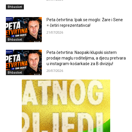
Bhbasket
Peta četvrtina: Ipak se moglo: Žare i Sene
= četiri reprezentativca!
21/07/2026
Bhbasket
Peta četvrtina: Naopaki klupski sistem
prodaje maglu roditeljima, a djecu pretvara
u instagram-košarkaše za B diviziju!
20/07/2026
Bhbasket