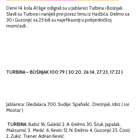
Dervi 14. kola A1 lige odigrali su u Jablanici Turbina i Bošnjak.
Slavli su Turbosi i nanijeli prvi poraz timu iz Hadžića. Đelmo sa
30 i Guzonjić sa 25 bili su najefikasniji u pobjedničkoj
momčadi…
TURBINA – BOŠNJAK 100:79 ( 30:20, 26:14, 27:23, 17:22 )
Jablanica: Gledalaca 700. Sudije: Spahalić , Drežnjak, Idriz ( svi
Mostar )
TURBINA:
Babić 16, Galešić 2, A. Đelmo 30, Ščuk, Japalak,
Maksumić 3, Mešić 6, Kevric 12, N. Đelmo 4, Guzonjić 25, Ćosić
2, Zukić. Trener: Adnan Kevrić.