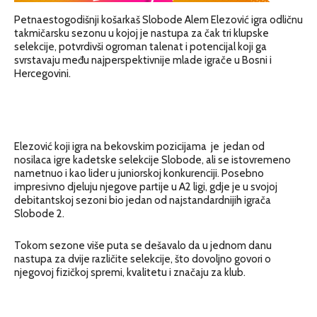
Petnaestogodišnji košarkaš Slobode Alem Elezović igra odličnu
takmičarsku sezonu u kojoj je nastupa za čak tri klupske
selekcije, potvrdivši ogroman talenat i potencijal koji ga
svrstavaju među najperspektivnije mlade igrače u Bosni i
Hercegovini.
Elezović koji igra na bekovskim pozicijama je jedan od
nosilaca igre kadetske selekcije Slobode, ali se istovremeno
nametnuo i kao lider u juniorskoj konkurenciji. Posebno
impresivno djeluju njegove partije u A2 ligi, gdje je u svojoj
debitantskoj sezoni bio jedan od najstandardnijih igrača
Slobode 2.
Tokom sezone više puta se dešavalo da u jednom danu
nastupa za dvije različite selekcije, što dovoljno govori o
njegovoj fizičkoj spremi, kvalitetu i značaju za klub.