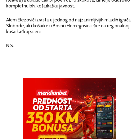
kompletnu bh. košarkašku javnost.
Alem Elezović izrasta u jednog od najzanimljivijih mladih igrača
Slobode, ali i košarke u Bosni i Hercegovini i šire na regionalnoj
košarkaškoj sceni
N.S.