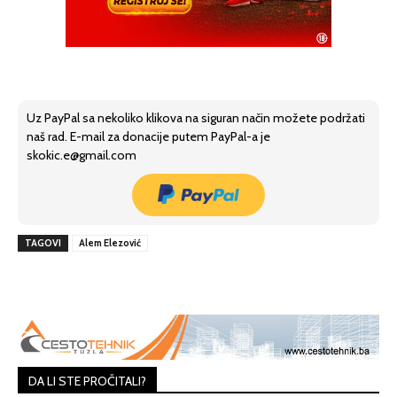
Uz PayPal sa nekoliko klikova na siguran način možete podržati
naš rad. E-mail za donacije putem PayPal-a je
skokic.e@gmail.com
TAGOVI
Alem Elezović
DA LI STE PROČITALI?