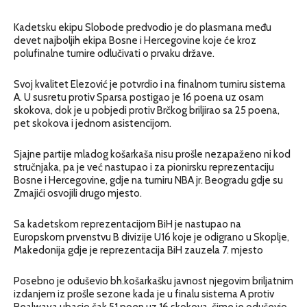
Kadetsku ekipu Slobode predvodio je do plasmana među
devet najboljih ekipa Bosne i Hercegovine koje će kroz
polufinalne turnire odlučivati o prvaku države.
Svoj kvalitet Elezović je potvrdio i na finalnom turniru sistema
A. U susretu protiv Sparsa postigao je 16 poena uz osam
skokova, dok je u pobjedi protiv Brčkog briljirao sa 25 poena,
pet skokova i jednom asistencijom.
Sjajne partije mladog košarkaša nisu prošle nezapaženo ni kod
stručnjaka, pa je već nastupao i za pionirsku reprezentaciju
Bosne i Hercegovine, gdje na turniru NBA jr. Beogradu gdje su
Zmajići osvojili drugo mjesto.
Sa kadetskom reprezentacijom BiH je nastupao na
Europskom prvenstvu B divizije U16 koje je odigrano u Skoplje,
Makedonija gdje je reprezentacija BiH zauzela 7. mjesto
Posebno je oduševio bh.košarkašku javnost njegovim briljatnim
izdanjem iz prošle sezone kada je u finalu sistema A protiv
Realwaya ubacio čak 51 poen uz 16 skokova, čime je oduševio