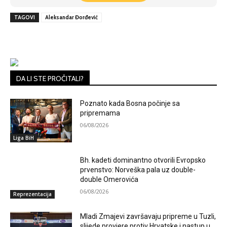
TAGOVI
Aleksandar Đorđević
DA LI STE PROČITALI?
Poznato kada Bosna počinje sa
pripremama
06/08/2026
Liga BiH
Bh. kadeti dominantno otvorili Evropsko
prvenstvo: Norveška pala uz double-
double Omerovića
06/08/2026
Reprezentacija
Mladi Zmajevi završavaju pripreme u Tuzli,
slijede provjere protiv Hrvatske i nastup u