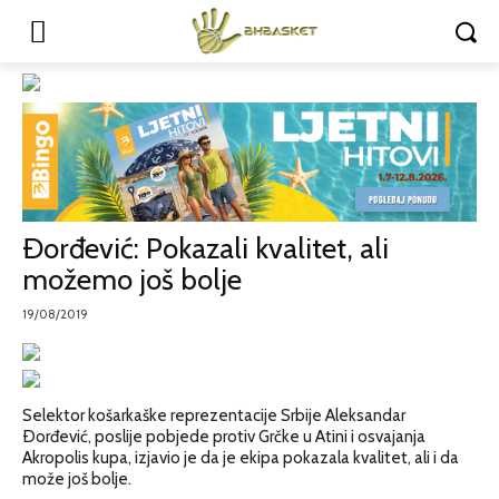
Ðorđević: Pokazali kvalitet, ali
možemo još bolje
19/08/2019
Selektor košarkaške reprezentacije Srbije Aleksandar
Ðorđević, poslije pobjede protiv Grčke u Atini i osvajanja
Akropolis kupa, izjavio je da je ekipa pokazala kvalitet, ali i da
može još bolje.