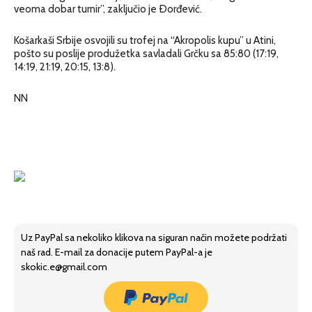
veoma dobar turnir”, zaključio je Ðorđević.
Košarkaši Srbije osvojili su trofej na “Akropolis kupu” u Atini,
pošto su poslije produžetka savladali Grčku sa 85:80 (17:19,
14:19, 21:19, 20:15, 13:8).
NN
Uz PayPal sa nekoliko klikova na siguran način možete podržati
naš rad. E-mail za donacije putem PayPal-a je
skokic.e@gmail.com