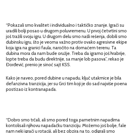
“Pokazali smo kvalitet i individualno i taktičko znanje. Igrači su
uradili bolji posao u drugom poluvremenu. U prvoj četvrtini smo
još tražili svoju igru. U drugom delu smo našli rešenja, dobili smo
dubinsku igru, što je veoma važno protiv ovako agresivne ekipe
koja igra na granici faula, naročito na domaćem terenu. Ta
dubina mora da nam bude oružje. Treba da igramo još hrabrije,
lopte treba da budu direktnije, sa manje lob pasova”, rekao je
Ðorđević, prenio je sinoć sajt KSS.
Kako je naveo, pored dubine u napadu, ključ utakmice je bila
defanzivna tranzicija, jer su Grci tim koji je do sad najviše poena
postizao iz kontranapada.
“Dobro smo trčali, ali smo pored toga pametnim napadima
kontolisali njihovu napadačku tranziciju. Možemo još bolje, fale
nam neki igrači u rotaciji, ali bez obzira na to, odigrali smo