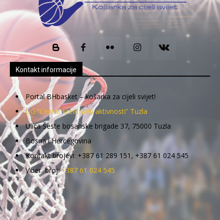
Kontakt informacije
Portal BHbasket – košarka za cijeli svijet!
UG “Centar kreativnih aktivnosti” Tuzla
Ulica Šeste bosanske brigade 37, 75000 Tuzla
Bosna i Hercegovina
Kontakt brojevi: +387 61 289 151, +387 61 024 545
Viber broj:
+387 61 024 545