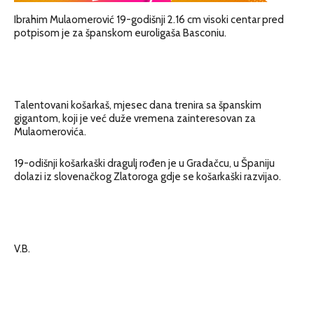
Ibrahim Mulaomerović 19-godišnji 2.16 cm visoki centar pred
potpisom je za španskom euroligaša Basconiu.
Talentovani košarkaš, mjesec dana trenira sa španskim
gigantom, koji je već duže vremena zainteresovan za
Mulaomerovića.
19-odišnji košarkaški dragulj rođen je u Gradačcu, u Španiju
dolazi iz slovenačkog Zlatoroga gdje se košarkaški razvijao.
V.B.