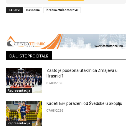
TAGOVI
Basconia
Ibrahim Mulaomerović
DA LI STE PROČITALI?
Zašto je posebna utakmica Zmajeva u
Hrasnici?
07/08/2026
Reprezentacija
Kadeti BiH poraženi od Švedske u Skoplju
07/08/2026
Reprezentacija