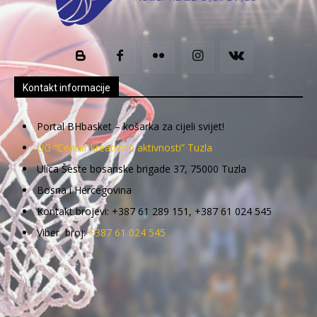
Kontakt informacije
Portal BHbasket – košarka za cijeli svijet!
UG “Centar kreativnih aktivnosti” Tuzla
Ulica Šeste bosanske brigade 37, 75000 Tuzla
Bosna i Hercegovina
Kontakt brojevi: +387 61 289 151, +387 61 024 545
Viber broj:
+387 61 024 545