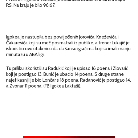
RS. Na kraju je bilo 96:67.
Igokea je nastupila bez povrijeđenih Jorovića, Kneževića i
Čakarevića koji su meč posmatrali iz publike, a trener Lu
kajić je
iskoristio ovu utakmicu da da šansu igračima koji su imali manju
minutažu u ABA ligi.
Tu priliku iskoristili su Radukić koji je upisao 16 poena i Zlovarić
koji je postigao 13, Bunić je ubacio 14 poena. S druge strane
najefikasniji je bio Lončar s 18 poena, Radanović je postigao 14,
a Zvonar 11 poena. (FB Igokea Laktaši).