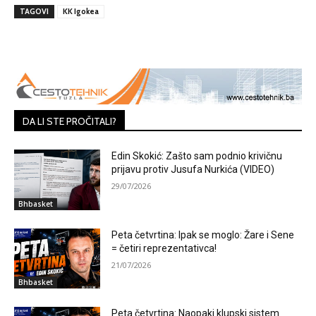
TAGOVI
KK Igokea
DA LI STE PROČITALI?
Edin Skokić: Zašto sam podnio krivičnu
prijavu protiv Jusufa Nurkića (VIDEO)
29/07/2026
Bhbasket
Peta četvrtina: Ipak se moglo: Žare i Sene
= četiri reprezentativca!
21/07/2026
Bhbasket
Peta četvrtina: Naopaki klupski sistem