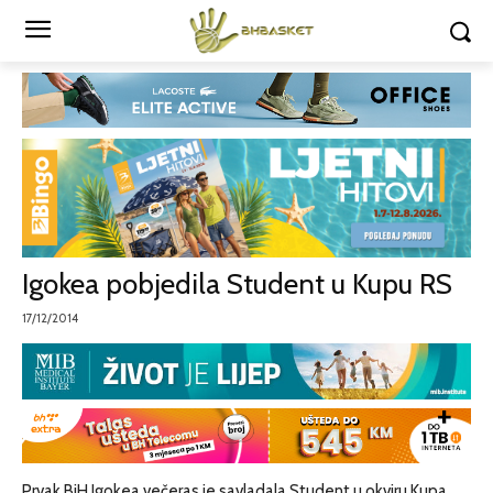
Igokea pobjedila Student u Kupu RS
17/12/2014
Prvak BiH Igokea večeras je savladala Student u okviru Kupa