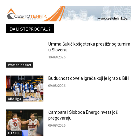
DA LI STE PROČITALI?
Umma Šukić košgeterka prestižnog turnira
u Sloveniji
10/08/2026
Woman basket
Budućnost dovela igrača koji je igrao u BiH
09/08/2026
ABA liga
Čampara i Sloboda Energoinvest još
pregovaraju
09/08/2026
Liga BiH