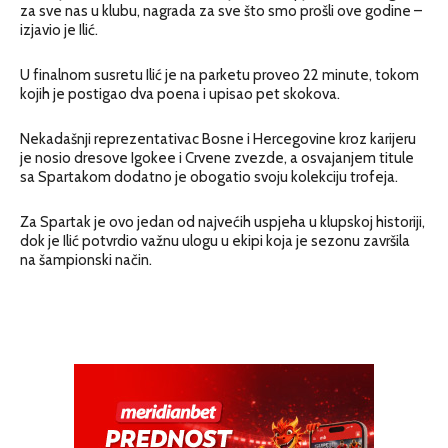
za sve nas u klubu, nagrada za sve što smo prošli ove godine –
izjavio je Ilić.
U finalnom susretu Ilić je na parketu proveo 22 minute, tokom
kojih je postigao dva poena i upisao pet skokova.
Nekadašnji reprezentativac Bosne i Hercegovine kroz karijeru
je nosio dresove Igokee i Crvene zvezde, a osvajanjem titule
sa Spartakom dodatno je obogatio svoju kolekciju trofeja.
Za Spartak je ovo jedan od najvećih uspjeha u klupskoj historiji,
dok je Ilić potvrdio važnu ulogu u ekipi koja je sezonu završila
na šampionski način.