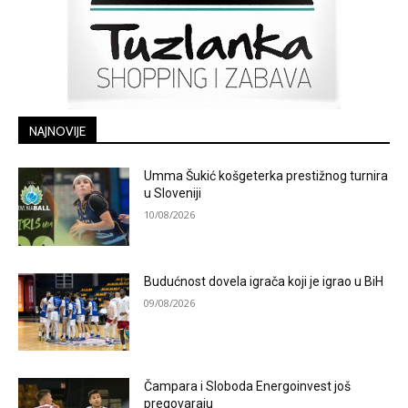
NAJNOVIJE
Umma Šukić košgeterka prestižnog turnira
u Sloveniji
10/08/2026
Budućnost dovela igrača koji je igrao u BiH
09/08/2026
Čampara i Sloboda Energoinvest još
pregovaraju