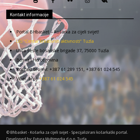
Kontakt informacije
Portal BHbasket – košarka za cijeli svijet!
UG “Centar kreativnih aktivnosti” Tuzla
Ulica Šeste bosanske brigade 37, 75000 Tuzla
Bosna i Hercegovina
Kontakt brojevi: +387 61 289 151, +387 61 024 545
Viber broj:
+387 61 024 545
© Bhbasket - Košarka za cijeli svijet - Specijalizirani košarkaški portal.
Developed by:
Futura Multimedia d.o.o. Tuzla