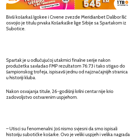
Bivši košarkaš Igokee i Crvene zvezde Meridianbet Dalibor Ilić
osvojio je titulu prvaka Košarkaške lige Srbije sa Spartakom iz
Subotice.
Spartak je u odlučujućoj utakmici finalne serije nakon
produžetka savladao FMP rezultatom 76:73 i tako stigao do
šampionskog trofeja, ispisavši jednu od najznačajnijih stranica
u historiji kluba.
Nakon osvajanja titule, 26-godišnji krilni centar nije krio
zadovoljstvo ostvarenim uspjehom.
– Utisci su fenomenalni. Još nismo svjesni da smo ispisali
historiju subotičke košarke. Ovo je veliki uspjeh i velika nagrada